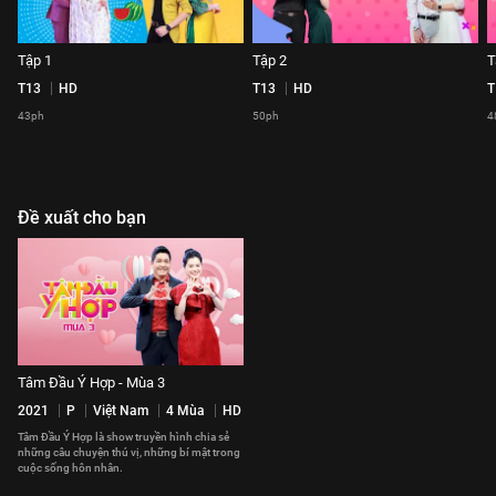
Tập 1
Tập 2
T
T13
HD
T13
HD
T
43ph
50ph
4
Đề xuất cho bạn
Tâm Đầu Ý Hợp - Mùa 3
2021
P
Việt Nam
4 Mùa
HD
Tâm Đầu Ý Hợp là show truyền hình chia sẻ
những câu chuyện thú vị, những bí mật trong
cuộc sống hôn nhân.