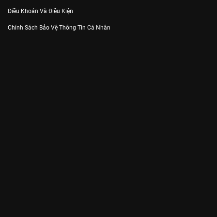
Điều Khoản Và Điều Kiện
Chính Sách Bảo Vệ Thông Tin Cá Nhân
Chính Sách Bảo Vệ Người Tiêu Dùng Dễ Bị Tổn Thương
Thỏa Thuận Sử Dụng Dịch Vụ Mạng Xã Hội
THÔNG TIN
Thông Báo
Trung Tâm Hỗ Trợ
Liên Hệ
Góp Ý
Công ty Cổ phần VieON - Địa chỉ: Tầng 5, 222 Pasteur, Phường Xuân Hòa,
Thành phố Hồ Chí Minh
Email:
support@vieon.vn
| Hotline:
1800.599.920
(miễn phí)
Giấy phép Cung cấp Dịch vụ Phát thanh, Truyền hình trả tiền số 247/GP-