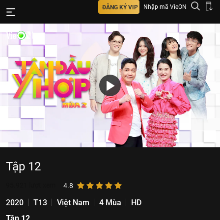
Nhập mã VieON
ĐĂNG KÝ VIP
Tập 12
95.921
lượt xem
4.8
2020
T13
Việt Nam
4 Mùa
HD
Tập 12