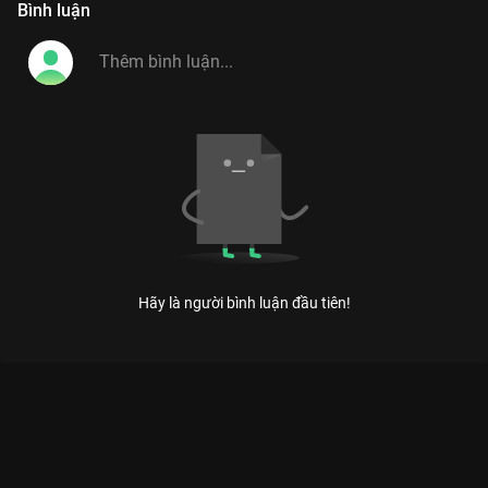
Bình luận
Hãy là người bình luận đầu tiên!
Xem Tập 12 Tâm Đầu Ý Hợp - Mùa 2 - 47 Tập của Việt Nam có
sự tham gia của . Thuộc thể loại: TV show