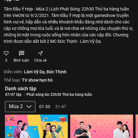
Tâm Đầu Ý Hợp - Mùa 2 | Lịch Phát Sóng: 22h30 Thứ ba hàng tuần
trên VieON từ 9/2/2021. Tâm Đầu Ý Hợp là một gameshow truyền
hình vui vẻ, hấp dẫn và nhiều khoảnh khắc đáng nhớ dành cho các
cặp vợ chồng mọi lứa tuổi, và là nơi chia sẻ những câu chuyện thú vị,
những bí mật trong cuộc sống hôn nhân của các cặp đôi. Chương
trình được dẫn dắt bởi 2 MC Đức Thịnh - Lâm Vỹ Dạ.
0
Bình luận
Chia sẻ
Diễn viên:
Lâm Vỹ Dạ,
Đức Thịnh
Thể loại:
TV show hẹn hò
Danh sách tập
47/47 tập
Phát sóng lúc 22h30 Thứ ba hàng tuần
Mùa 2
01-30
31-47