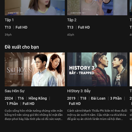
Tập 1
Tập 2
T
T13
Full HD
T13
Full HD
T
39ph
40ph
4
Đề xuất cho bạn
Sau Hôn Sự
HIStory 3: Bẫy
T
2024
T16
Hồng Kông
2019
T18
Đài Loan
3 Phần
2
1 Phần
Full HD
Full HD
Cuộc sống hôn nhân tưởng chừng viên mãn
Cảnh sát trẻ Mạnh Thiếu Phi kiên trì theo đuổi
T
bỗng trở nên sóng gió khi những bí mật dần
một vụ án suốt 4 năm. Cậu nhận ra chìa khóa
s
được phơi bày, liệu tình yêu có đủ sức vượt
để giải vụ án chính là tên trùm xã hội đen
v
qua?
Đường Nghị.
t