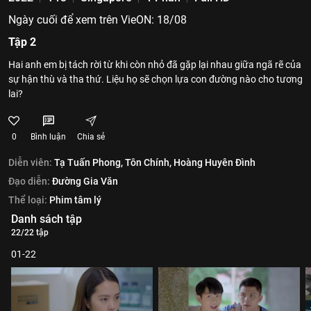
Ngày cuối để xem trên VieON: 18/08
Tập 2
Hai anh em bị tách rời từ khi còn nhỏ đã gặp lại nhau giữa ngã rẽ của
sự hận thù và tha thứ. Liệu họ sẽ chọn lựa con đường nào cho tương
lai?
0
Bình luận
Chia sẻ
Diễn viên:
Tạ Tuấn Phong,
Tôn Chính,
Hoàng Huyên Đình
Đạo diễn:
Đường Gia Văn
Thể loại:
Phim tâm lý
Danh sách tập
22/22 tập
01-22