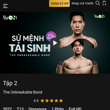
Nhập mã VieON
ĐĂNG KÝ VIP
Tập 2
The Unbreakable Bond
297.443
lượt xem
4.9
2022
T13
Singapore
1 Phần
Full HD