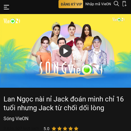
Nhập mã VieON
ĐĂNG KÝ VIP
Lan Ngọc nài nỉ Jack đoán mình chỉ 16
tuổi nhưng Jack từ chối dối lòng
Sóng VieON
3.636.507
lượt xem
5.0