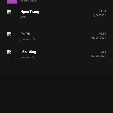
iu meo quá đi
Ngọc Trang
11:44
11/06/2021
jack
Pa Pé
09:50
05/06/2021
yêu meo lắm
Đào Hằng
12:58
27/05/2021
yeu meo 😊
Xem Lan Ngọc nài nỉ Jack đoán mình chỉ 16 tuổi nhưng Jack
từ chối dối lòng Sóng VieON - 3 Tập của Việt Nam có sự tham
gia của Lâm Vỹ Dạ, Thúy Ngân, Chi Pu, Tóc Tiên, Bảo Anh.
Thuộc thể loại: TV show