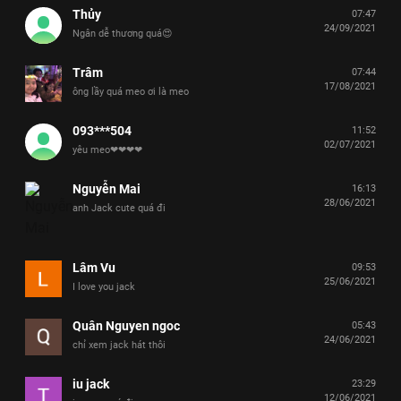
Thủy
07:47
24/09/2021
Ngân dễ thương quá😍
Trâm
07:44
17/08/2021
ông lầy quá meo ơi là meo
093***504
11:52
02/07/2021
yêu meo❤❤❤❤
Nguyễn Mai
16:13
28/06/2021
anh Jack cute quá đi
Lâm Vu
09:53
25/06/2021
I love you jack
Quân Nguyen ngoc
05:43
24/06/2021
chỉ xem jack hát thôi
iu jack
23:29
12/06/2021