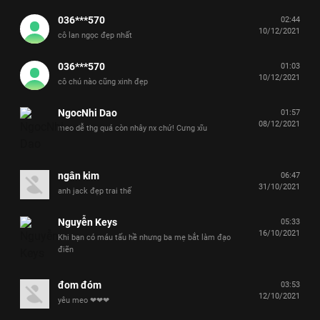
036***570
02:44
10/12/2021
cô lan ngọc đẹp nhất
036***570
01:03
10/12/2021
cô chú nào cũng xinh đẹp
NgocNhi Dao
01:57
08/12/2021
meo dễ thg quá còn nhây nx chứ! Cưng xĩu
ngân kim
06:47
31/10/2021
anh jack đẹp trai thế
Nguyễn Keys
05:33
16/10/2021
Khi bạn có máu tấu hề nhưng ba mẹ bắt làm đạo
điẽn
đom đóm
03:53
12/10/2021
yêu meo ❤❤❤