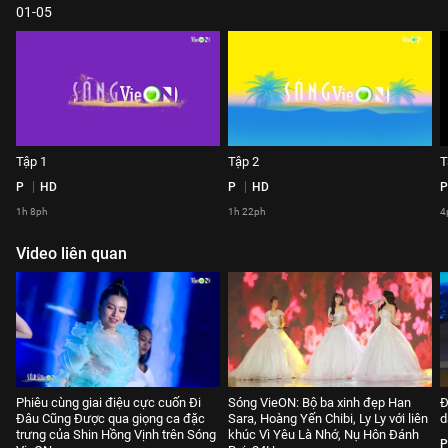
01-05
Tập 1
Tập 2
T
P
HD
P
HD
P
1h 8ph
1h 22ph
4
Video liên quan
Phiêu cùng giai điệu cực cuốn Đi
Sóng VieON: Bộ ba xinh đẹp Han
Đ
Đâu Cũng Được qua giọng ca đặc
Sara, Hoàng Yến Chibi, Ly Ly với liên
d
trưng của Shin Hồng Vịnh trên Sóng
khúc Vì Yêu Là Nhớ, Nụ Hôn Đánh
P