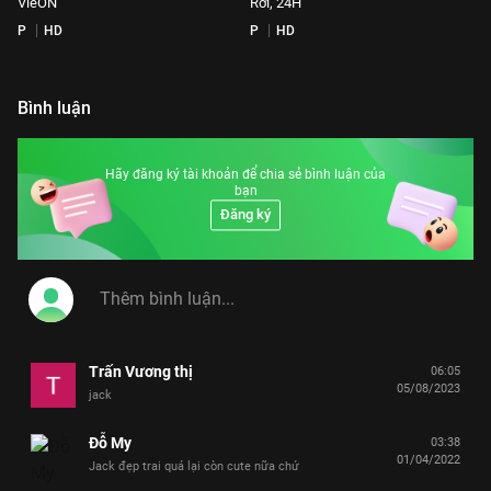
VieON
Rơi, 24H
P
HD
P
HD
Bình luận
Hãy đăng ký tài khoản để chia sẻ bình luận của
bạn
Đăng ký
Trấn Vương thị
06:05
05/08/2023
jack
Đỗ My
03:38
01/04/2022
Jack đẹp trai quá lại còn cute nữa chứ