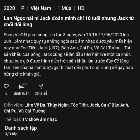
2020
P
Việt Nam
1 Mùa
HD
Lan Ngọc nài nỉ Jack đoán mình chỉ 16 tuổi nhưng Jack từ
chối dối lòng
Sóng VieON phát sóng liên tục 3 ngày, vào 15-16-17/06/2020 lúc
20h. Đêm nhạc quy tụ những ngôi sao âm nhạc được yêu mến hiện
nay như Tóc Tiên, Jack (J97), Bảo Anh, Chi Pu, Vũ Cát Tường… Tại
sân khấu của Sóng, Jack cũng sẽ lần đầu tiên hát live một ca khúc
chưa bao giờ được trình diễn trên sân khấu lớn trước đây để tặng
fan. Tên của bài hát được giữ bí mật đến phút cuối cùng để gây hào
hứng cho khán giả.
13 N
0
Bình luận
Chia sẻ
Diễn viên:
Lâm Vỹ Dạ,
Thúy Ngân,
Tóc Tiên,
Jack,
Ca sĩ Bảo Anh,
Chi Pu,
Vũ Cát Tường
Thể loại:
TV show âm nhạc
Danh sách tập
3/3 tập