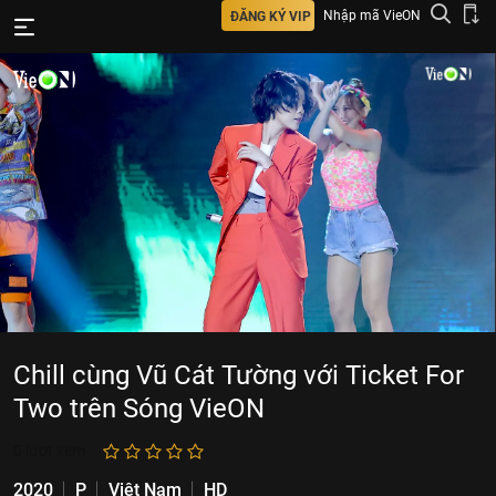
Nhập mã VieON
ĐĂNG KÝ VIP
Chill cùng Vũ Cát Tường với Ticket For
Two trên Sóng VieON
0
lượt xem
2020
P
Việt Nam
HD