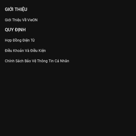
GIỚI THIỆU
Giới Thiệu Về VieON
QUY ĐỊNH
Hợp Đồng Điện Tử
Điều Khoản Và Điều Kiện
Chính Sách Bảo Vệ Thông Tin Cá Nhân
Chính Sách Bảo Vệ Người Tiêu Dùng Dễ Bị Tổn Thương
Thỏa Thuận Sử Dụng Dịch Vụ Mạng Xã Hội
THÔNG TIN
Thông Báo
Trung Tâm Hỗ Trợ
Liên Hệ
Góp Ý