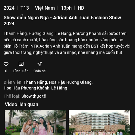
2024
T13
Việt Nam
13ph
HD
Show diễn Ngân Nga - Adrian Anh Tuan Fashion Show
2024
Thanh Hằng, Hương Giang, Lệ Hằng, Phương Khánh sải bước trên
nền cỏ xanh mướt, hòa cùng sắc hoàng hôn nhuộm vàng bên bờ
biển Hồ Tràm. NTK Adrian Anh Tuấn mang đến BST kết hợp tuyệt vời
giữa thời trang, nghệ thuật và âm nhạc, nhẹ nhàng mà cuốn hút.
0
Bình luận
Chia sẻ
Diễn viên:
Thanh Hằng,
Hoa Hậu Hương Giang,
Hoa Hậu Phương Khánh,
Lệ Hằng
Thể loại:
Show thực tế
Video liên quan