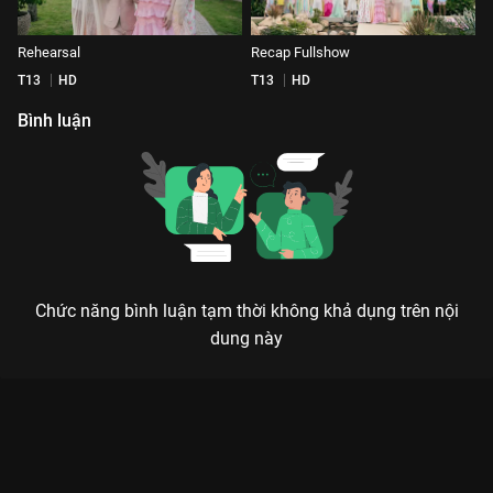
Rehearsal
Recap Fullshow
T13
HD
T13
HD
Bình luận
Chức năng bình luận tạm thời không khả dụng trên nội
dung này
Xem Show diễn Ngân Nga - Adrian Anh Tuan Fashion Show
2024 của Việt Nam có sự tham gia của Hoa Hậu Phương
Khánh, Lệ Hằng, Thanh Hằng, Hoa Hậu Hương Giang. Thuộc
thể loại: Event