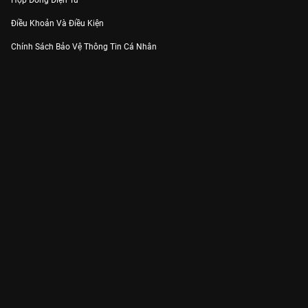
Hợp Đồng Điện Tử
Điều Khoản Và Điều Kiện
Chính Sách Bảo Vệ Thông Tin Cá Nhân
Chính Sách Bảo Vệ Người Tiêu Dùng Dễ Bị Tổn Thương
Thỏa Thuận Sử Dụng Dịch Vụ Mạng Xã Hội
THÔNG TIN
Thông Báo
Trung Tâm Hỗ Trợ
Liên Hệ
Góp Ý
Công ty Cổ phần VieON - Địa chỉ: Tầng 5, 222 Pasteur, Phường Xuân Hòa,
Thành phố Hồ Chí Minh
Email:
support@vieon.vn
| Hotline:
1800.599.920
(miễn phí)
Giấy phép Cung cấp Dịch vụ Phát thanh, Truyền hình trả tiền số 247/GP-