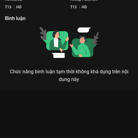
T13
HD
T13
HD
Bình luận
Chức năng bình luận tạm thời không khả dụng trên nội
dung này
Xem Recap Fullshow Show diễn Ngân Nga - Adrian Anh Tuan
Fashion Show 2024 - 0 Tập của Việt Nam có sự tham gia của
Hoa Hậu Phương Khánh, Lệ Hằng, Thanh Hằng, Hoa Hậu
Hương Giang. Thuộc thể loại: Event