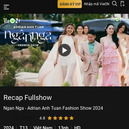
Nhập mã VieON
ĐĂNG KÝ VIP
Recap Fullshow
Ngan Nga - Adrian Anh Tuan Fashion Show 2024
311.412
lượt xem
4.8
2024
T13
Việt Nam
13ph
HD