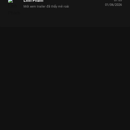
Linh Pham
07:03
01/06/2026
Mới xem trailer đã thấy mê roài
Xem Xả source các anh trai ngày chưa nhập rừng Say Hi Rực
Rỡ - 14 Tập của Việt Nam có sự tham gia của . Thuộc thể loại:
TV show