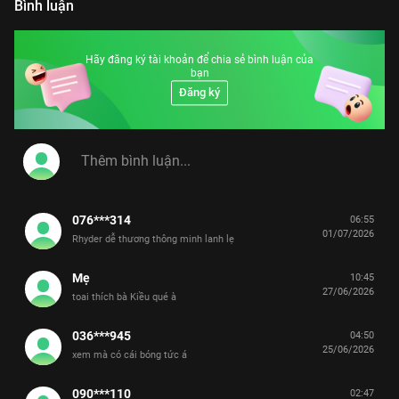
Bình luận
Hãy đăng ký tài khoản để chia sẻ bình luận của
bạn
Đăng ký
076***314
06:55
01/07/2026
Rhyder dễ thương thông minh lanh lẹ
Mẹ
10:45
27/06/2026
toai thích bà Kiều qué à
036***945
04:50
25/06/2026
xem mà có cái bóng tức á
090***110
02:47