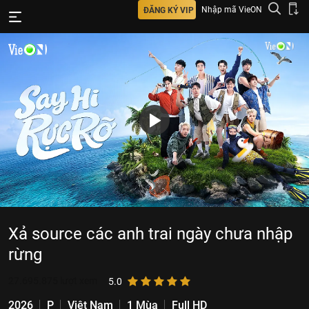
Nhập mã VieON
ĐĂNG KÝ VIP
Xả source các anh trai ngày chưa nhập
rừng
27.695.875
lượt xem
5.0
2026
P
Việt Nam
1 Mùa
Full HD