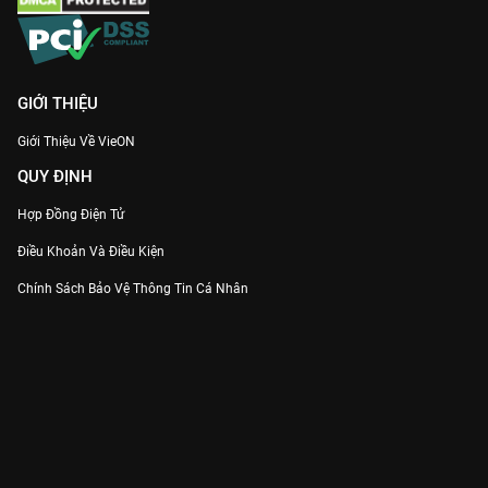
GIỚI THIỆU
Giới Thiệu Về VieON
QUY ĐỊNH
Hợp Đồng Điện Tử
Điều Khoản Và Điều Kiện
Chính Sách Bảo Vệ Thông Tin Cá Nhân
Chính Sách Bảo Vệ Người Tiêu Dùng Dễ Bị Tổn Thương
Thỏa Thuận Sử Dụng Dịch Vụ Mạng Xã Hội
THÔNG TIN
Thông Báo
Trung Tâm Hỗ Trợ