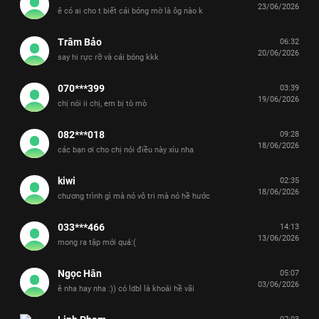
23/06/2026
ê có ai cho t biết cái bóng mờ là ôg nào k
Trâm Bảo
06:32
20/06/2026
say hi rực rỡ và cái bóng kkk
070***399
03:39
19/06/2026
chị nói ii chị, em bị tò mò
082***018
09:28
18/06/2026
các bạn ơi cho chị nói điều này xíu nha
kiwi
02:35
18/06/2026
chương trình gì mà nó vô tri mà nó hề hước
033***466
14:13
13/06/2026
mong ra tập mới quá:(
Ngọc Hân
05:07
03/06/2026
ê nha hay nha :)) có ldbl là khoái hề vãi