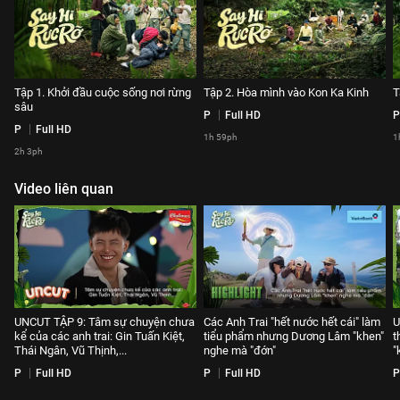
Tập 1. Khởi đầu cuộc sống nơi rừng
Tập 2. Hòa mình vào Kon Ka Kinh
T
sâu
P
Full HD
P
P
Full HD
1h 59ph
1
2h 3ph
Video liên quan
UNCUT TẬP 9: Tâm sự chuyện chưa
Các Anh Trai "hết nước hết cái" làm
U
kể của các anh trai: Gin Tuấn Kiệt,
tiểu phẩm nhưng Dương Lâm "khen"
t
Thái Ngân, Vũ Thịnh,...
nghe mà "đớn"
"
P
Full HD
P
Full HD
P