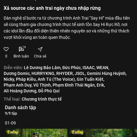
Xả source các anh trai ngày chưa nhập rừng
Dàn nghệ sĩ bước ra từ chương trình Anh Trai “Say Hi” mùa đầu tiên
sẽ cùng tham gia chương trình thực tế sinh tồn Say Hi Rực Rỡ, nơi
các idol lần đầu đối diện thiên nhiên nguyên sơ và những thử thách
vượt khỏi vùng an toàn quen thuộc.
16
0
Bình luận
Chia sẻ
Diễn viên:
Lê Dương Bảo Lâm,
Đức Phúc,
ISAAC,
WEAN,
Dương Domic,
HURRYKNG,
RHYDER,
JSOL,
Gemini Hùng Huỳnh,
Nicky,
Pháp Kiều,
Anh Tú (The Voice),
Gin Tuấn Kiệt,
Phạm Anh Duy,
Vũ Thịnh,
Phạm Đình Thái Ngân,
Erik,
Ali Hoàng Dương,
Đỗ Phú Quí
Thể loại:
Chương trình thực tế
Danh sách tập
9/9 tập
01-09