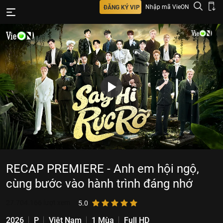
Nhập mã VieON
ĐĂNG KÝ VIP
RECAP PREMIERE - Anh em hội ngộ,
cùng bước vào hành trình đáng nhớ
27.704.166
lượt xem
5.0
2026
P
Việt Nam
1 Mùa
Full HD