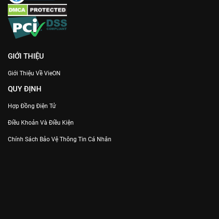
GIỚI THIỆU
Giới Thiệu Về VieON
QUY ĐỊNH
Hợp Đồng Điện Tử
Điều Khoản Và Điều Kiện
Chính Sách Bảo Vệ Thông Tin Cá Nhân
Chính Sách Bảo Vệ Người Tiêu Dùng Dễ Bị Tổn Thương
Thỏa Thuận Sử Dụng Dịch Vụ Mạng Xã Hội
THÔNG TIN
Thông Báo