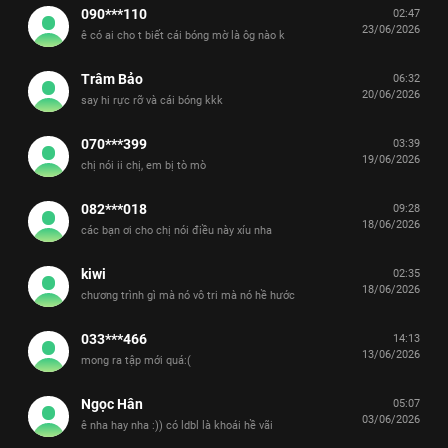
090***110
02:47
23/06/2026
ê có ai cho t biết cái bóng mờ là ôg nào k
Trâm Bảo
06:32
20/06/2026
say hi rực rỡ và cái bóng kkk
070***399
03:39
19/06/2026
chị nói ii chị, em bị tò mò
082***018
09:28
18/06/2026
các bạn ơi cho chị nói điều này xíu nha
kiwi
02:35
18/06/2026
chương trình gì mà nó vô tri mà nó hề hước
033***466
14:13
13/06/2026
mong ra tập mới quá:(
Ngọc Hân
05:07
03/06/2026
ê nha hay nha :)) có ldbl là khoái hề vãi