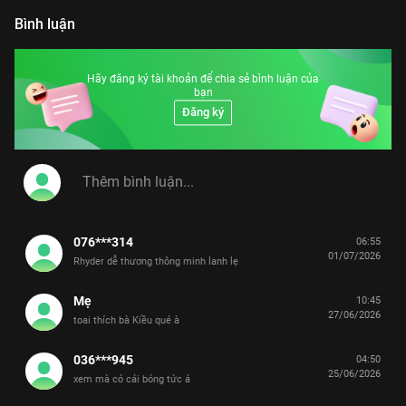
Bình luận
Hãy đăng ký tài khoản để chia sẻ bình luận của
bạn
Đăng ký
076***314
06:55
01/07/2026
Rhyder dễ thương thông minh lanh lẹ
Mẹ
10:45
27/06/2026
toai thích bà Kiều qué à
036***945
04:50
25/06/2026
xem mà có cái bóng tức á