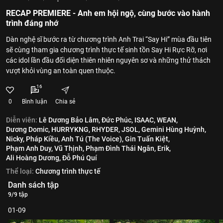
RECAP PREMIERE - Anh em hội ngộ, cùng bước vào hành
trình đáng nhớ
Dàn nghệ sĩ bước ra từ chương trình Anh Trai “Say Hi” mùa đầu tiên
sẽ cùng tham gia chương trình thực tế sinh tồn Say Hi Rực Rỡ, nơi
các idol lần đầu đối diện thiên nhiên nguyên sơ và những thử thách
vượt khỏi vùng an toàn quen thuộc.
16
0
Bình luận
Chia sẻ
Diễn viên:
Lê Dương Bảo Lâm,
Đức Phúc,
ISAAC,
WEAN,
Dương Domic,
HURRYKNG,
RHYDER,
JSOL,
Gemini Hùng Huỳnh,
Nicky,
Pháp Kiều,
Anh Tú (The Voice),
Gin Tuấn Kiệt,
Phạm Anh Duy,
Vũ Thịnh,
Phạm Đình Thái Ngân,
Erik,
Ali Hoàng Dương,
Đỗ Phú Quí
Thể loại:
Chương trình thực tế
Danh sách tập
9/9 tập
01-09