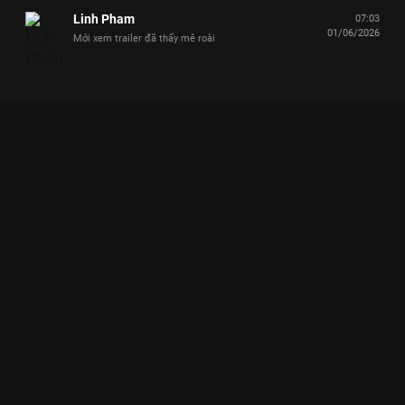
Linh Pham
07:03
01/06/2026
Mới xem trailer đã thấy mê roài
Xem RECAP PREMIERE - Anh em hội ngộ, cùng bước vào hành
trình đáng nhớ Say Hi Rực Rỡ - 14 Tập của Việt Nam có sự
tham gia của . Thuộc thể loại: TV show