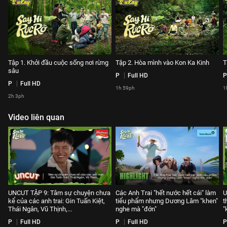
Tập 1. Khởi đầu cuộc sống nơi rừng
Tập 2. Hòa mình vào Kon Ka Kinh
T
sâu
P
Full HD
P
P
Full HD
1h 59ph
1
2h 3ph
Video liên quan
UNCUT TẬP 9: Tâm sự chuyện chưa
Các Anh Trai "hết nước hết cái" làm
U
kể của các anh trai: Gin Tuấn Kiệt,
tiểu phẩm nhưng Dương Lâm "khen"
t
Thái Ngân, Vũ Thịnh,...
nghe mà "đớn"
"
P
Full HD
P
Full HD
P