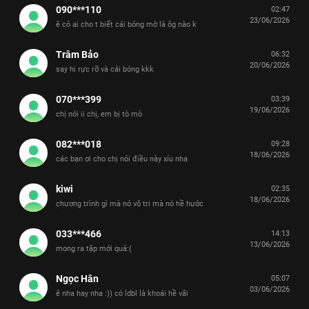
090***110
02:47
23/06/2026
ê có ai cho t biết cái bóng mờ là ôg nào k
Trâm Bảo
06:32
20/06/2026
say hi rực rỡ và cái bóng kkk
070***399
03:39
19/06/2026
chị nói ii chị, em bị tò mò
082***018
09:28
18/06/2026
các bạn ơi cho chị nói điều này xíu nha
kiwi
02:35
18/06/2026
chương trình gì mà nó vô tri mà nó hề hước
033***466
14:13
13/06/2026
mong ra tập mới quá:(
Ngọc Hân
05:07
03/06/2026
ê nha hay nha :)) có ldbl là khoái hề vãi