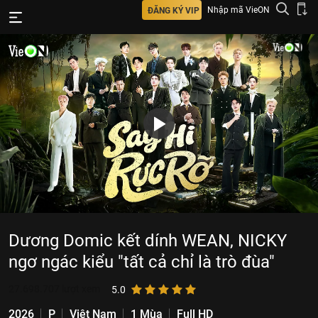
Nhập mã VieON
ĐĂNG KÝ VIP
Dương Domic kết dính WEAN, NICKY
ngơ ngác kiểu "tất cả chỉ là trò đùa"
27.698.707
lượt xem
5.0
2026
P
Việt Nam
1 Mùa
Full HD