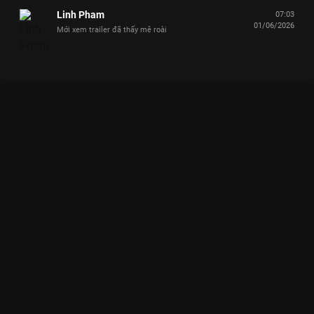
Linh Pham
07:03
01/06/2026
Mới xem trailer đã thấy mê roài
Xem Dương Domic kết dính WEAN, NICKY ngơ ngác kiểu "tất cả
chỉ là trò đùa" Say Hi Rực Rỡ - 14 Tập của Việt Nam có sự tham
gia của . Thuộc thể loại: TV show