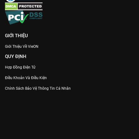
GIỚI THIỆU
Giới Thiệu Về VieON
QUY ĐỊNH
Hợp Đồng Điện Tử
Điều Khoản Và Điều Kiện
Chính Sách Bảo Vệ Thông Tin Cá Nhân
Chính Sách Bảo Vệ Người Tiêu Dùng Dễ Bị Tổn Thương
Thỏa Thuận Sử Dụng Dịch Vụ Mạng Xã Hội
THÔNG TIN
Thông Báo