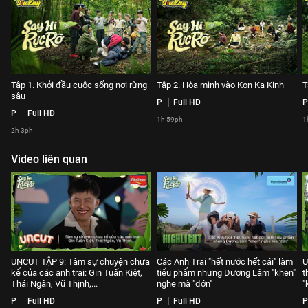
Tập 1. Khởi đầu cuộc sống nơi rừng
Tập 2. Hòa mình vào Kon Ka Kinh
T
sâu
P
Full HD
P
P
Full HD
1h 59ph
1
2h 3ph
Video liên quan
UNCUT TẬP 9: Tâm sự chuyện chưa
Các Anh Trai "hết nước hết cái" làm
U
kể của các anh trai: Gin Tuấn Kiệt,
tiểu phẩm nhưng Dương Lâm "khen"
t
Thái Ngân, Vũ Thịnh,...
nghe mà "đớn"
"
P
Full HD
P
Full HD
P