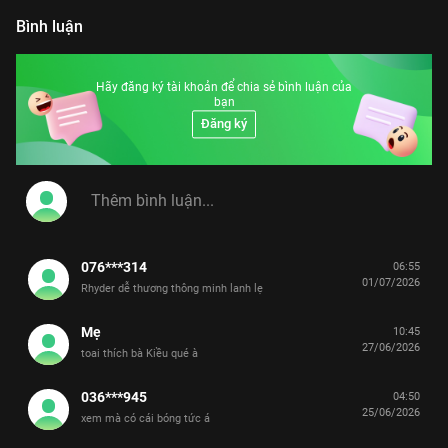
Bình luận
Hãy đăng ký tài khoản để chia sẻ bình luận của
bạn
Đăng ký
076***314
06:55
01/07/2026
Rhyder dễ thương thông minh lanh lẹ
Mẹ
10:45
27/06/2026
toai thích bà Kiều qué à
036***945
04:50
25/06/2026
xem mà có cái bóng tức á