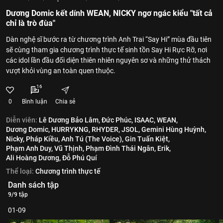
Dương Domic kết dính WEAN, NICKY ngơ ngác kiểu "tất cả
chỉ là trò đùa"
Dàn nghệ sĩ bước ra từ chương trình Anh Trai “Say Hi” mùa đầu tiên
sẽ cùng tham gia chương trình thực tế sinh tồn Say Hi Rực Rỡ, nơi
các idol lần đầu đối diện thiên nhiên nguyên sơ và những thử thách
vượt khỏi vùng an toàn quen thuộc.
16
0
Bình luận
Chia sẻ
Diễn viên:
Lê Dương Bảo Lâm,
Đức Phúc,
ISAAC,
WEAN,
Dương Domic,
HURRYKNG,
RHYDER,
JSOL,
Gemini Hùng Huỳnh,
Nicky,
Pháp Kiều,
Anh Tú (The Voice),
Gin Tuấn Kiệt,
Phạm Anh Duy,
Vũ Thịnh,
Phạm Đình Thái Ngân,
Erik,
Ali Hoàng Dương,
Đỗ Phú Quí
Thể loại:
Chương trình thực tế
Danh sách tập
9/9 tập
01-09