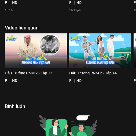
P
HD
P
HD
P
1h 16ph
1h 15ph
1
Video liên quan
Hậu Trường RNM 2 - Tập 17
Hậu Trường RNM 2 - Tập 14
H
P
HD
P
HD
P
Bình luận