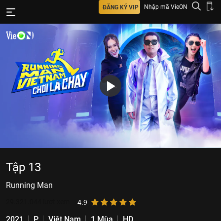
Nhập mã VieON
ĐĂNG KÝ VIP
Tập 13
Running Man
29.321.044
lượt xem
4.9
2021
P
Việt Nam
1 Mùa
HD