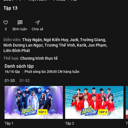
Tập 13
0
Bình luận
Chia sẻ
Diễn viên:
Thúy Ngân,
Ngô Kiến Huy,
Jack,
Trường Giang,
Ninh Dương Lan Ngọc,
Trương Thế Vinh,
Karik,
Jun Phạm,
Liên Bỉnh Phát
Thể loại:
Chương trình thực tế
Danh sách tập
16/16 tập
Phát sóng lúc 20h30 CN hàng tuần
01-30
31-52
Tập 1
Tập 2
T