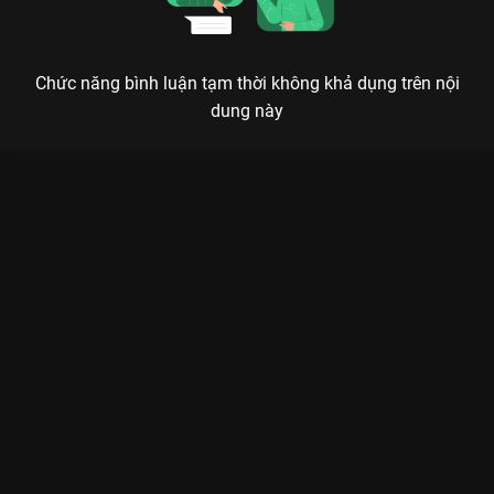
Chức năng bình luận tạm thời không khả dụng trên nội
dung này
Xem Tập 13 Chơi Là Chạy - Running Man Việt Nam Mùa 2 - 16
Tập của Việt Nam có sự tham gia của . Thuộc thể loại: TV
show