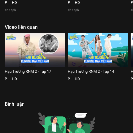
P
HD
P
HD
P
1h 16ph
1h 15ph
1
Video liên quan
Hậu Trường RNM 2 - Tập 17
Hậu Trường RNM 2 - Tập 14
H
P
HD
P
HD
P
Bình luận