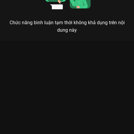
Chức năng bình luận tạm thời không khả dụng trên nội
dung này
Xem Focus Cam Huy - Jun Tập 16 Chơi Là Chạy - Running Man
Việt Nam Mùa 2 - 16 Tập của Việt Nam có sự tham gia của .
Thuộc thể loại: TV show