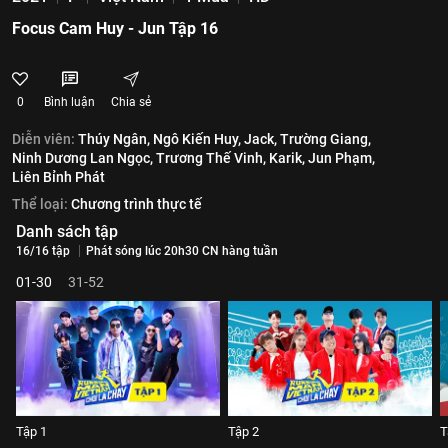
Focus Cam Huy - Jun Tập 16
0
Bình luận
Chia sẻ
Diễn viên:
Thúy Ngân,
Ngô Kiến Huy,
Jack,
Trường Giang,
Ninh Dương Lan Ngọc,
Trương Thế Vinh,
Karik,
Jun Phạm,
Liên Bỉnh Phát
Thể loại:
Chương trình thực tế
Danh sách tập
16/16 tập
Phát sóng lúc 20h30 CN hàng tuần
01-30
31-52
Tập 1
Tập 2
T