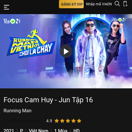
Nhập mã VieON
ĐĂNG KÝ VIP
Focus Cam Huy - Jun Tập 16
Running Man
29.320.889
lượt xem
4.9
2021
P
Việt Nam
1 Mùa
HD