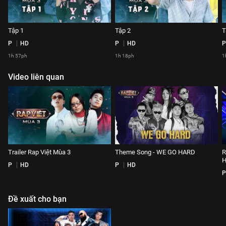
Tập 1
Tập 2
T
P
HD
P
HD
P
1h 57ph
1h 18ph
1
Video liên quan
Trailer Rap Việt Mùa 3
Theme Song - WE GO HARD
R
P
HD
P
HD
P
Đề xuất cho bạn