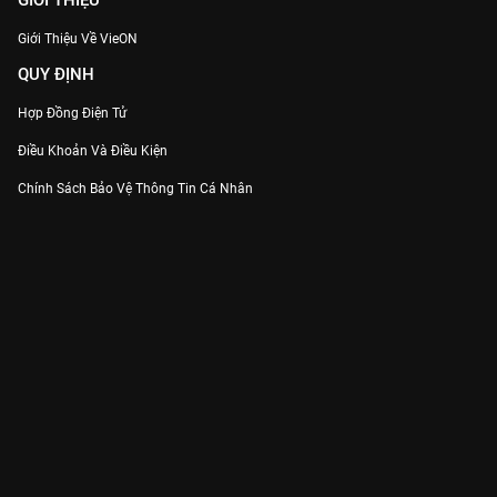
GIỚI THIỆU
Giới Thiệu Về VieON
QUY ĐỊNH
Hợp Đồng Điện Tử
Điều Khoản Và Điều Kiện
Chính Sách Bảo Vệ Thông Tin Cá Nhân
Chính Sách Bảo Vệ Người Tiêu Dùng Dễ Bị Tổn Thương
Thỏa Thuận Sử Dụng Dịch Vụ Mạng Xã Hội
THÔNG TIN
Thông Báo
Trung Tâm Hỗ Trợ
Liên Hệ
Góp Ý