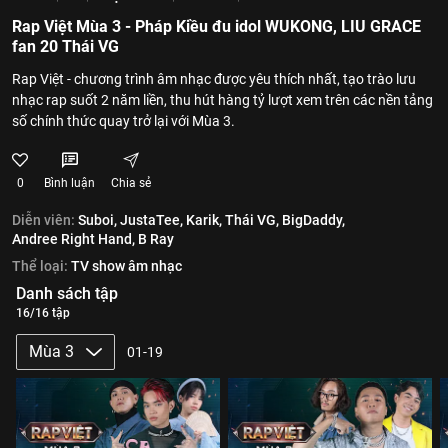
Rap Việt Mùa 3 - Pháp Kiều đu idol WUKONG, LIU GRACE
fan 20 Thái VG
Rap Việt - chương trình âm nhạc được yêu thích nhất, tạo trào lưu
nhạc rap suốt 2 năm liền, thu hút hàng tỷ lượt xem trên các nền tảng
số chính thức quay trở lại với Mùa 3.
0
Bình luận
Chia sẻ
Diễn viên:
Suboi,
JustaTee,
Karik,
Thái VG,
BigDaddy,
Andree Right Hand,
B Ray
Thể loại:
TV show âm nhạc
Danh sách tập
16/16 tập
Mùa 3
01-19