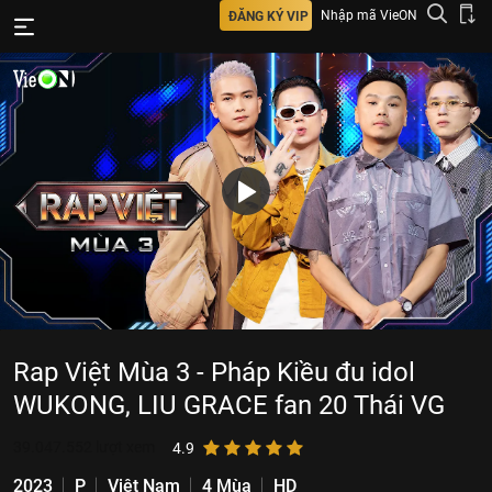
Nhập mã VieON
ĐĂNG KÝ VIP
Rap Việt Mùa 3 - Pháp Kiều đu idol
WUKONG, LIU GRACE fan 20 Thái VG
39.047.552
lượt xem
4.9
2023
P
Việt Nam
4 Mùa
HD