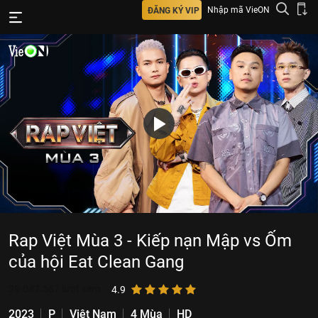
Nhập mã VieON
ĐĂNG KÝ VIP
Rap Việt Mùa 3 - Kiếp nạn Mập vs Ốm
của hội Eat Clean Gang
39.047.567
lượt xem
4.9
2023
P
Việt Nam
4 Mùa
HD