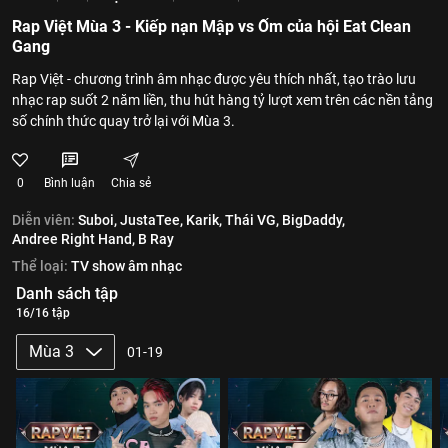
Rap Việt Mùa 3 - Kiếp nạn Mập vs Ốm của hội Eat Clean
Gang
Rap Việt - chương trình âm nhạc được yêu thích nhất, tạo trào lưu
nhạc rap suốt 2 năm liền, thu hút hàng tỷ lượt xem trên các nền tảng
số chính thức quay trở lại với Mùa 3.
0
Bình luận
Chia sẻ
Diễn viên:
Suboi,
JustaTee,
Karik,
Thái VG,
BigDaddy,
Andree Right Hand,
B Ray
Thể loại:
TV show âm nhạc
Danh sách tập
16/16 tập
Mùa 3
01-19