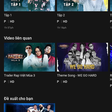
Tập 1
Tập 2
T
P
HD
P
HD
P
1h 57ph
1h 18ph
1
Video liên quan
Trailer Rap Việt Mùa 3
Theme Song - WE GO HARD
R
P
HD
P
HD
P
Đề xuất cho bạn