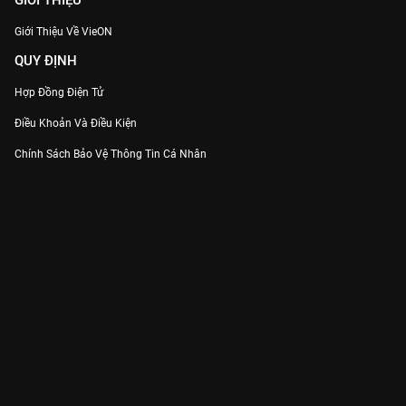
GIỚI THIỆU
Giới Thiệu Về VieON
QUY ĐỊNH
Hợp Đồng Điện Tử
Điều Khoản Và Điều Kiện
Chính Sách Bảo Vệ Thông Tin Cá Nhân
Chính Sách Bảo Vệ Người Tiêu Dùng Dễ Bị Tổn Thương
Thỏa Thuận Sử Dụng Dịch Vụ Mạng Xã Hội
THÔNG TIN
Thông Báo
Trung Tâm Hỗ Trợ
Liên Hệ
Góp Ý