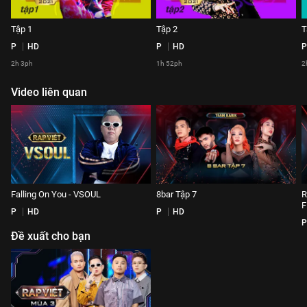
Tập 1
Tập 2
T
P
HD
P
HD
P
2h 3ph
1h 52ph
2
Video liên quan
Falling On You - VSOUL
8bar Tập 7
R
F
P
HD
P
HD
P
Đề xuất cho bạn