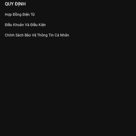
QUY ĐỊNH
Hợp Đồng Điện Tử
Điều Khoản Và Điều Kiện
Chính Sách Bảo Vệ Thông Tin Cá Nhân
Chính Sách Bảo Vệ Người Tiêu Dùng Dễ Bị Tổn Thương
Thỏa Thuận Sử Dụng Dịch Vụ Mạng Xã Hội
THÔNG TIN
Thông Báo
Trung Tâm Hỗ Trợ
Liên Hệ
Góp Ý
Công ty Cổ phần VieON - Địa chỉ: Tầng 5, 222 Pasteur, Phường Xuân Hòa,