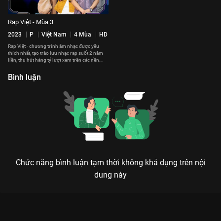
Rap Việt - Mùa 3
2023
P
Việt Nam
4 Mùa
HD
Rap Việt - chương trình âm nhạc được yêu
thích nhất, tạo trào lưu nhạc rap suốt 2 năm
liền, thu hút hàng tỷ lượt xem trên các nền
tảng số chính thức quay trở lại với Mùa 3.
Bình luận
Chức năng bình luận tạm thời không khả dụng trên nội
dung này
Xem Rap Việt Mùa 2 - Phỏng Vấn - SEACHAINS Rap Việt - Mùa
2 - 16 Tập của Việt Nam có sự tham gia của Karik, Trấn Thành,