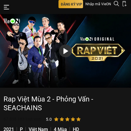
Nhập mã VieON
ĐĂNG KÝ VIP
Rap Việt Mùa 2 - Phỏng Vấn -
SEACHAINS
67.838.183
lượt xem
5.0
2021
P
Việt Nam
4 Mùa
HD