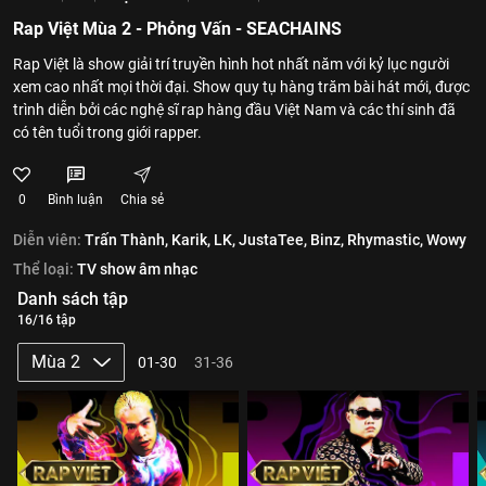
Rap Việt Mùa 2 - Phỏng Vấn - SEACHAINS
Rap Việt là show giải trí truyền hình hot nhất năm với kỷ lục người
xem cao nhất mọi thời đại. Show quy tụ hàng trăm bài hát mới, được
trình diễn bởi các nghệ sĩ rap hàng đầu Việt Nam và các thí sinh đã
có tên tuổi trong giới rapper.
0
Bình luận
Chia sẻ
Diễn viên:
Trấn Thành,
Karik,
LK,
JustaTee,
Binz,
Rhymastic,
Wowy
Thể loại:
TV show âm nhạc
Danh sách tập
16/16 tập
Mùa 2
01-30
31-36