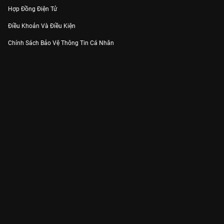
Hợp Đồng Điện Tử
Điều Khoản Và Điều Kiện
Chính Sách Bảo Vệ Thông Tin Cá Nhân
Chính Sách Bảo Vệ Người Tiêu Dùng Dễ Bị Tổn Thương
Thỏa Thuận Sử Dụng Dịch Vụ Mạng Xã Hội
THÔNG TIN
Thông Báo
Trung Tâm Hỗ Trợ
Liên Hệ
Góp Ý
Công ty Cổ phần VieON - Địa chỉ: Tầng 5, 222 Pasteur, Phường Xuân Hòa,
Thành phố Hồ Chí Minh
Email:
support@vieon.vn
| Hotline:
1800.599.920
(miễn phí)