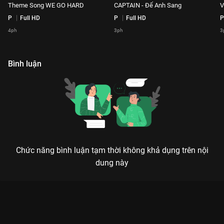
Theme Song WE GO HARD
CAPTAIN - Để Anh Sang
V
P
Full HD
P
Full HD
P
4ph
3ph
3
Bình luận
Chức năng bình luận tạm thời không khả dụng trên nội
dung này
Xem Theme Song WE GO HARD Playlist Rap Việt - Mùa 3 - 180
Tập của Việt Nam có sự tham gia của . Thuộc thể loại: TV
show