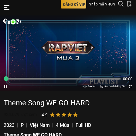
Nhập mã VieON
ĐĂNG KÝ VIP
00:00
Báo lỗi
Âm thanh & Phụ đề
Theme Song WE GO HARD
924.079
lượt xem
4.9
2023
P
Việt Nam
4 Mùa
Full HD
Theme Song WE GO HARD