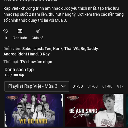
Rap Việt - chương trình âm nhạc được yêu thích nhất, tạo trào lưu
nhạc rap suốt 2 năm liền, thu hút hàng tỷ lượt xem trên các nền tảng
số chính thức quay trở lại với Mùa 3.
0
Bình luận
Chia sẻ
Diễn viên:
Suboi,
JustaTee,
Karik,
Thái VG,
BigDaddy,
Andree Right Hand,
B Ray
Thể loại:
TV show âm nhạc
Danh sách tập
180/180 tập
Playlist Rap Việt - Mùa 3
01-30
31-60
61-90
91-12