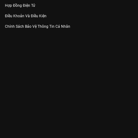
Hợp Đồng Điện Tử
Điều Khoản Và Điều Kiện
Chính Sách Bảo Vệ Thông Tin Cá Nhân
Chính Sách Bảo Vệ Người Tiêu Dùng Dễ Bị Tổn Thương
Thỏa Thuận Sử Dụng Dịch Vụ Mạng Xã Hội
THÔNG TIN
Thông Báo
Trung Tâm Hỗ Trợ
Liên Hệ
Góp Ý
Công ty Cổ phần VieON - Địa chỉ: Tầng 5, 222 Pasteur, Phường Xuân Hòa,
Thành phố Hồ Chí Minh
Email:
support@vieon.vn
| Hotline:
1800.599.920
(miễn phí)