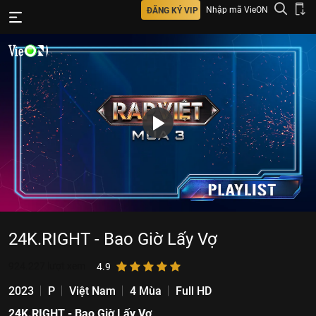
Nhập mã VieON
ĐĂNG KÝ VIP
24K.RIGHT - Bao Giờ Lấy Vợ
924.227
lượt xem
4.9
2023
P
Việt Nam
4 Mùa
Full HD
24K.RIGHT - Bao Giờ Lấy Vợ