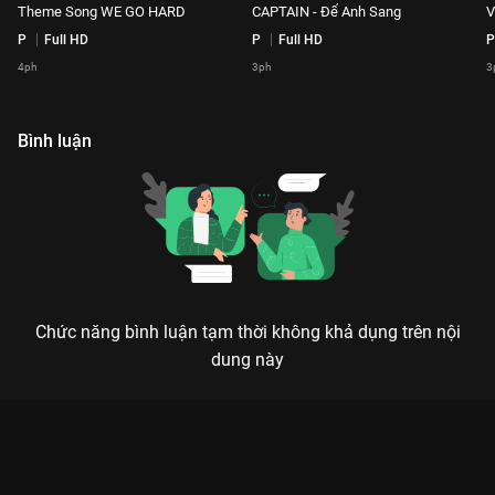
Theme Song WE GO HARD
CAPTAIN - Để Anh Sang
V
P
Full HD
P
Full HD
P
4ph
3ph
3
Bình luận
Chức năng bình luận tạm thời không khả dụng trên nội
dung này
Xem 24K.RIGHT - Bao Giờ Lấy Vợ Playlist Rap Việt - Mùa 3 -
180 Tập của Việt Nam có sự tham gia của . Thuộc thể loại: TV
show