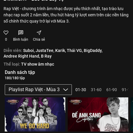
Rap Việt - chương trình âm nhạc được yêu thích nhất, tạo trào lưu
nhạc rap suốt 2 năm liền, thu hút hàng tỷ lượt xem trên các nền tảng
số chính thức quay trở lại với Mùa 3.
0
Bình luận
Chia sẻ
Diễn viên:
Suboi,
JustaTee,
Karik,
Thái VG,
BigDaddy,
Andree Right Hand,
B Ray
Thể loại:
TV show âm nhạc
Danh sách tập
180/180 tập
Playlist Rap Việt - Mùa 3
01-30
31-60
61-90
91-12