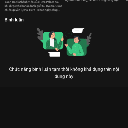
người có tài năng, tận tình trong công việc.
s
Yoon Hee là thành viên của Hera Palace sau
n
khi được xóa bỏ tội danh giết Su Ryeon. Cuộc
chiến quyền lực tại Hera Palace ngày càng
căng thẳng.
Bình luận
Chức năng bình luận tạm thời không khả dụng trên nội
dung này
Xem Tập 15. Người thừa kế Cheong A Penthouse Cuộc Chiến
Thượng Lưu - 21 Tập của Hàn Quốc có sự tham gia của Lee Ji
Ah, Park Eun Seok, Kim So Yeon, Eugene, Uhm Ki Joon. Thuộc
thể loại: Phim bộ