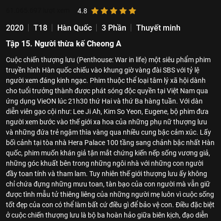
61.065.697
lượt xem
4.8
2020
T18
Hàn Quốc
3 Phần
Thuyết minh
Tập 15. Người thừa kế Cheong A
Cuộc chiến thượng lưu (Penthouse: War in life) một siêu phẩm phim
truyền hình Hàn quốc chiếu vào khung giờ vàng đài SBS với tỷ lệ
người xem đáng kinh ngạc. Phim thuộc thể loại tâm lý xã hội dành
cho tuổi trưởng thành được phát sóng độc quyền tại Việt Nam qua
ứng dụng VieON lúc 21h30 thứ Hai và thứ Ba hàng tuần. Với dàn
diễn viên gạo cội như: Lee Ji Ah, Kim So Yeon, Eugene, bộ phim đưa
người xem bước vào thế giới xa hoa của những phụ nữ thượng lưu
và những đứa trẻ ngậm thìa vàng qua nhiều cung bậc cảm xúc. Lấy
bối cảnh tại tòa nhà Hera Palace 100 tầng sang chảnh bậc nhất Hàn
quốc, phim muốn khán giả tận mắt chứng kiến nếp sống vương giả,
những góc khuất bên trong những ngôi nhà với những con người
đầy toan tính và tham lam. Tuy nhiên thế giới thượng lưu ấy không
chỉ chứa đựng những mưu toan, tàn bạo của con người mà vẫn giữ
được tình mẫu tử thiêng liêng của những người mẹ luôn vì cuộc sống
tốt đẹp của con có thể làm bất cứ điều gì để bảo vệ con. Điều đặc biệt
ở cuộc chiến thượng lưu là bộ ba hoàn hảo giữa biên kịch, đạo diễn