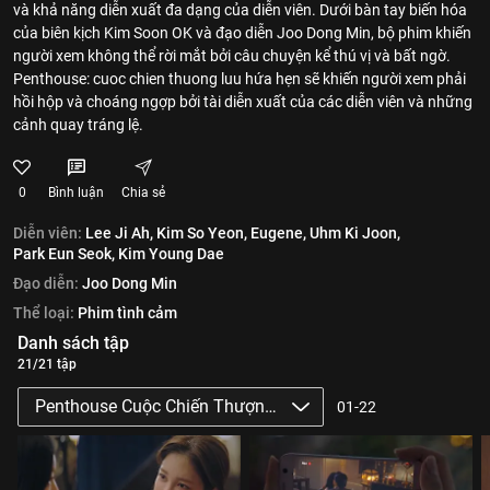
và khả năng diễn xuất đa dạng của diễn viên. Dưới bàn tay biến hóa
của biên kịch Kim Soon OK và đạo diễn Joo Dong Min, bộ phim khiến
người xem không thể rời mắt bởi câu chuyện kể thú vị và bất ngờ.
Penthouse: cuoc chien thuong luu hứa hẹn sẽ khiến người xem phải
hồi hộp và choáng ngợp bởi tài diễn xuất của các diễn viên và những
cảnh quay tráng lệ.
0
Bình luận
Chia sẻ
Diễn viên:
Lee Ji Ah,
Kim So Yeon,
Eugene,
Uhm Ki Joon,
Park Eun Seok,
Kim Young Dae
Đạo diễn:
Joo Dong Min
Thể loại:
Phim tình cảm
Danh sách tập
21/21 tập
Penthouse Cuộc Chiến Thượng Lưu - Penthouse: War In Lif
01-22