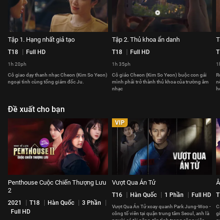
Tập 1. Hạng nhất giả tạo
Tập 2. Thủ khoa ẩn danh
T
T18
Full HD
T18
Full HD
T
1h 20ph
1h 35ph
1
Cô giao dạy thanh nhạc Cheon (Kim So Yeon)
Cô giáo Cheon (Kim So Yeon) buộc con gái
R
ngoại tình cùng tổng giám đốc Ju.
mình phải trở thành thủ khoa của trường âm
n
nhạc
h
Đề xuất cho bạn
VIP
Penthouse Cuộc Chiến Thượng Lưu
Vượt Qua Án Tử
Â
2
T16
Hàn Quốc
1 Phần
Full HD
T
2021
T18
Hàn Quốc
3 Phần
Vượt Qua Án Tử xoay quanh Park Jung-Woo -
C
Full HD
công tố viên tại quận trung tâm Seoul, anh là
g