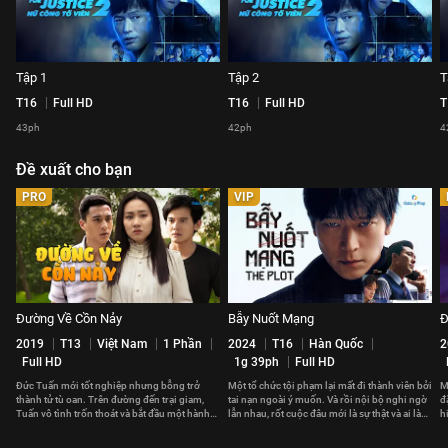
Tập 1
Tập 2
T
T16
Full HD
T16
Full HD
T
43ph
42ph
4
Đề xuất cho bạn
PRO
VIP
Đường Về Cồn Nảy
Bẫy Nuốt Mạng
Đ
2019
T13
Việt Nam
1 Phần
2024
T16
Hàn Quốc
2
Full HD
1g 39ph
Full HD
Đức Tuấn mới tốt nghiệp nhưng bỗng trở
Một tổ chức tội phạm lại mất đi thành viên bởi
M
thành tử tù oan. Trên đường đến trại giam,
tai nạn ngoài ý muốn. Và rồi nội bộ nghi ngờ
đ
Tuấn vô tình trốn thoát và bắt đầu một hành
lẫn nhau, rốt cuộc đâu mới là sự thật và ai là
h
trình trốn chạy.
kẻ chủ mưu?
n