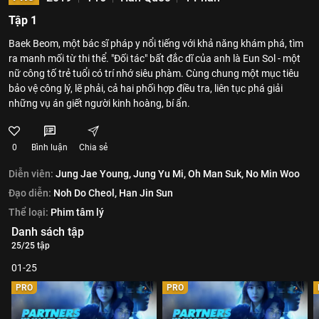
Tập 1
Baek Beom, một bác sĩ pháp y nổi tiếng với khả năng khám phá, tìm
ra manh mối từ thi thể. "Đối tác" bất đắc dĩ của anh là Eun Sol - một
nữ công tố trẻ tuổi có trí nhớ siêu phàm. Cùng chung một mục tiêu
bảo vệ công lý, lẽ phải, cả hai phối hợp điều tra, liên tục phá giải
những vụ án giết người kinh hoàng, bí ẩn.
0
Bình luận
Chia sẻ
Diễn viên:
Jung Jae Young,
Jung Yu Mi,
Oh Man Suk,
No Min Woo
Đạo diễn:
Noh Do Cheol,
Han Jin Sun
Thể loại:
Phim tâm lý
Danh sách tập
25/25 tập
01-25
PRO
PRO