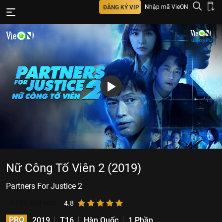
Nhập mã VieON
ĐĂNG KÝ VIP
Nữ Công Tố Viên 2 (2019)
Partners For Justice 2
14.186
lượt xem
4.8
PRO
2019
T16
Hàn Quốc
1 Phần