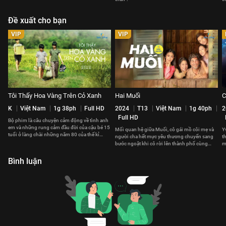
Đề xuất cho bạn
VIP
VIP
Tôi Thấy Hoa Vàng Trên Cỏ Xanh
Hai Muối
C
K
Việt Nam
1g 38ph
Full HD
2024
T13
Việt Nam
1g 40ph
2
Full HD
Bộ phim là câu chuyện cảm động về tình anh
em và những rung cảm đầu đời của cậu bé 15
Mối quan hệ giữa Muối, cô gái mồ côi mẹ và
Y
tuổi ở làng chài những năm 80 của thế kỉ
người cha hết mực yêu thương chuyển sang
t
trước.
bước ngoặt khi cô rời lên thành phố cùng
m
giấc mơ đổi đời.
s
Bình luận