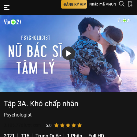
Nhập mã VieON
ĐĂNG KÝ VIP
Tập 3A. Khó chấp nhận
Psychologist
3.105.776
lượt xem
5.0
2021
T16
Trung Quốc
1 Phần
Full HD