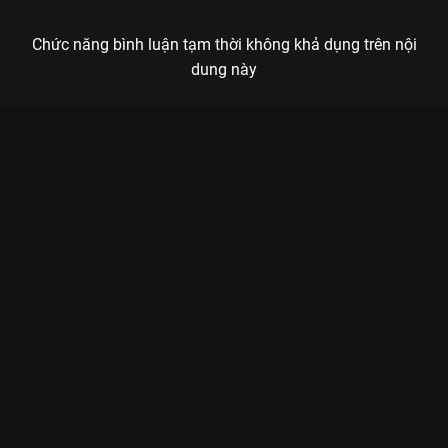
Chức năng bình luận tạm thời không khả dụng trên nội
dung này
Xem Tập 3A. Khó chấp nhận Nữ Bác Sĩ Tâm Lý - 40 Tập của
Trung Quốc có sự tham gia của . Thuộc thể loại: Phim bộ