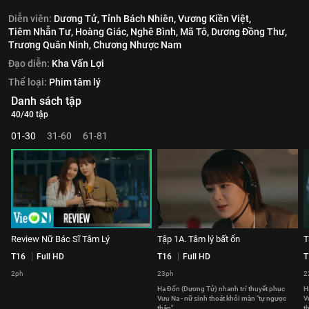
Diễn viên:
Dương Tử,
Tỉnh Bách Nhiên,
Vương Kiền Việt,
Tiêm Nhẫn Tư,
Hoàng Giác,
Nghê Bình,
Mã Tô,
Dương Đồng Thư,
Trương Quân Ninh,
Chương Nhược Nam
Đạo diễn:
Kha Vấn Lợi
Thể loại:
Phim tâm lý
Danh sách tập
40/40 tập
01-30
31-60
61-81
Review Nữ Bác Sĩ Tâm Lý
Tập 1A. Tâm lý bất ổn
T
T16
Full HD
T16
Full HD
T
2ph
23ph
2
Hạ Đốn (Dương Tử) nhanh trí thuyết phục
H
Vưu Na - nữ sinh thoát khỏi màn "tự ngược
V
thân".
t