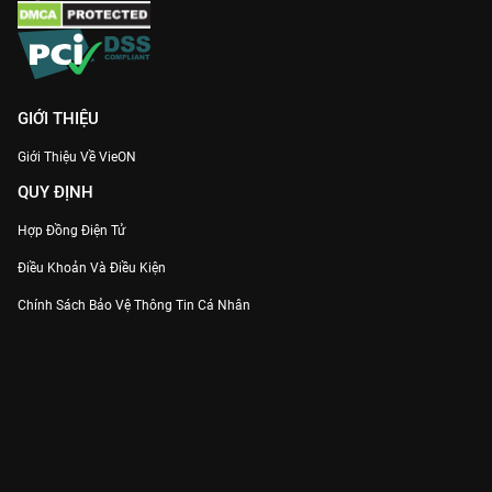
GIỚI THIỆU
Giới Thiệu Về VieON
QUY ĐỊNH
Hợp Đồng Điện Tử
Điều Khoản Và Điều Kiện
Chính Sách Bảo Vệ Thông Tin Cá Nhân
Chính Sách Bảo Vệ Người Tiêu Dùng Dễ Bị Tổn Thương
Thỏa Thuận Sử Dụng Dịch Vụ Mạng Xã Hội
THÔNG TIN
Thông Báo
Trung Tâm Hỗ Trợ