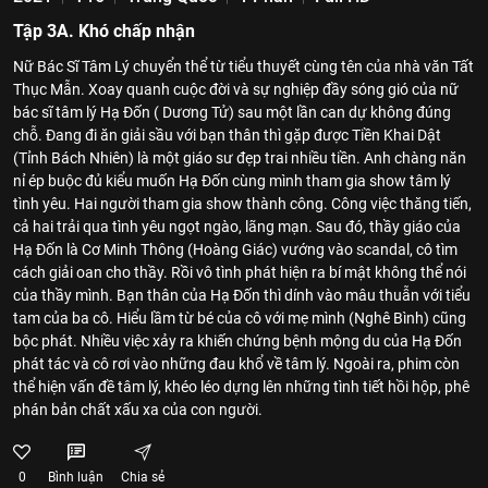
Tập 3A. Khó chấp nhận
Nữ Bác Sĩ Tâm Lý chuyển thể từ tiểu thuyết cùng tên của nhà văn Tất
Thục Mẫn. Xoay quanh cuộc đời và sự nghiệp đầy sóng gió của nữ
bác sĩ tâm lý Hạ Đốn ( Dương Tử) sau một lần can dự không đúng
chỗ. Đang đi ăn giải sầu với bạn thân thì gặp được Tiền Khai Dật
(Tỉnh Bách Nhiên) là một giáo sư đẹp trai nhiều tiền. Anh chàng năn
nỉ ép buộc đủ kiểu muốn Hạ Đốn cùng mình tham gia show tâm lý
tình yêu. Hai người tham gia show thành công. Công việc thăng tiến,
cả hai trải qua tình yêu ngọt ngào, lãng mạn. Sau đó, thầy giáo của
Hạ Đốn là Cơ Minh Thông (Hoàng Giác) vướng vào scandal, cô tìm
cách giải oan cho thầy. Rồi vô tình phát hiện ra bí mật không thể nói
của thầy mình. Bạn thân của Hạ Đốn thì dính vào mâu thuẫn với tiểu
tam của ba cô. Hiểu lầm từ bé của cô với mẹ mình (Nghê Bình) cũng
bộc phát. Nhiều việc xảy ra khiến chứng bệnh mộng du của Hạ Đốn
phát tác và cô rơi vào những đau khổ về tâm lý. Ngoài ra, phim còn
thể hiện vấn đề tâm lý, khéo léo dựng lên những tình tiết hồi hộp, phê
phán bản chất xấu xa của con người.
0
Bình luận
Chia sẻ