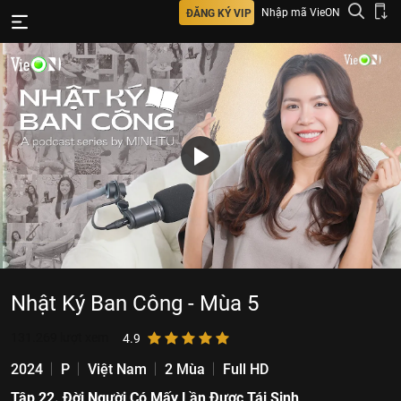
Nhập mã VieON
ĐĂNG KÝ VIP
Nhật Ký Ban Công - Mùa 5
131.269
lượt xem
4.9
2024
P
Việt Nam
2 Mùa
Full HD
Tập 22. Đời Người Có Mấy Lần Được Tái Sinh