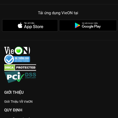
ảnh hưởng, mang đến những quan điểm sống đa chiều và thú
vị.
Tải ứng dụng VieON
tại
Sự chân thật tuyệt đối:
Không kịch bản gò bó, chỉ có những lời
tâm tình thủ thỉ giữa những người bạn, tạo nên sự kết nối sâu
sắc với người xem.
Nếu bạn đang tìm kiếm một khoảng lặng để thấu hiểu bản thân
hay đơn giản là muốn lắng nghe những kinh nghiệm sống quý
báu,
Nhật Ký Ban Công Mùa 5
chính là sự lựa chọn hoàn hảo.
Đừng quên truy cập
VieON
để theo dõi hành trình đầy cảm xúc
này bản Full HD.
GIỚI THIỆU
Giới Thiệu Về VieON
QUY ĐỊNH