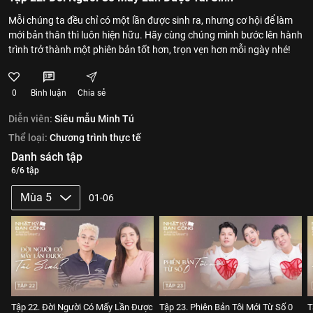
Mỗi chúng ta đều chỉ có một lần được sinh ra, nhưng cơ hội để làm
mới bản thân thì luôn hiện hữu. Hãy cùng chúng mình bước lên hành
trình trở thành một phiên bản tốt hơn, trọn vẹn hơn mỗi ngày nhé!
0
Bình luận
Chia sẻ
Diễn viên:
Siêu mẫu Minh Tú
Thể loại:
Chương trình thực tế
Danh sách tập
6/6 tập
Mùa 5
01-06
Tập 22. Đời Người Có Mấy Lần Được
Tập 23. Phiên Bản Tôi Mới Từ Số 0
T