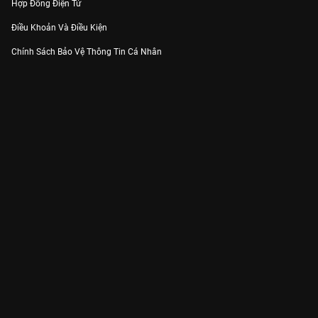
Hợp Đồng Điện Tử
Điều Khoản Và Điều Kiện
Chính Sách Bảo Vệ Thông Tin Cá Nhân
Chính Sách Bảo Vệ Người Tiêu Dùng Dễ Bị Tổn Thương
Thỏa Thuận Sử Dụng Dịch Vụ Mạng Xã Hội
THÔNG TIN
Thông Báo
Trung Tâm Hỗ Trợ
Liên Hệ
Góp Ý
Công ty Cổ phần VieON - Địa chỉ: Tầng 5, 222 Pasteur, Phường Xuân Hòa,
Thành phố Hồ Chí Minh
Email:
support@vieon.vn
| Hotline:
1800.599.920
(miễn phí)