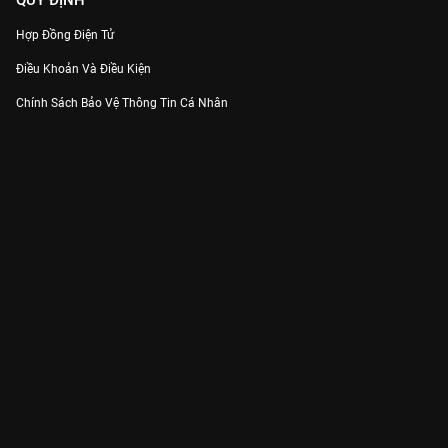
QUY ĐỊNH
Hợp Đồng Điện Tử
Điều Khoản Và Điều Kiện
Chính Sách Bảo Vệ Thông Tin Cá Nhân
Chính Sách Bảo Vệ Người Tiêu Dùng Dễ Bị Tổn Thương
Thỏa Thuận Sử Dụng Dịch Vụ Mạng Xã Hội
THÔNG TIN
Thông Báo
Trung Tâm Hỗ Trợ
Liên Hệ
Góp Ý
Công ty Cổ phần VieON - Địa chỉ: Tầng 5, 222 Pasteur, Phường Xuân Hòa,
Thành phố Hồ Chí Minh