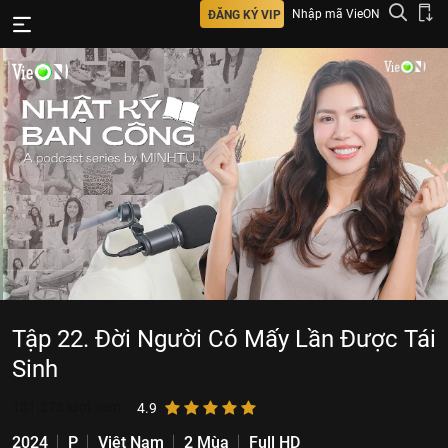
Nhập mã VieON
ĐĂNG KÝ VIP
Tập 22. Đời Người Có Mấy Lần Được Tái
Sinh
131.273
lượt xem
4.9
2024
P
Việt Nam
2 Mùa
Full HD