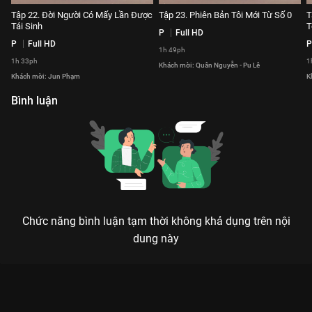
Tập 22. Đời Người Có Mấy Lần Được
Tập 23. Phiên Bản Tôi Mới Từ Số 0
T
Tái Sinh
T
P
Full HD
P
Full HD
P
1h 49ph
1h 33ph
1
Khách mời: Quân Nguyễn - Pu Lê
Khách mời: Jun Phạm
K
Bình luận
Chức năng bình luận tạm thời không khả dụng trên nội
dung này
Xem Tập 22. Đời Người Có Mấy Lần Được Tái Sinh Nhật Ký
Ban Công - Mùa 5 - 6 Tập của Việt Nam có sự tham gia của .
Thuộc thể loại: TV show