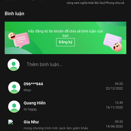
cùng xem nghệ nhân Bùi Quý Phong chia sẻ.
Bình luận
Hãy đăng ký tài khoản để chia sẻ bình luận của
bạn
Đăng ký
096***944
04:20
22/12/2022
Nhạc
Quang Hiển
12:49
16/11/2020
by hgggg
Gia Như
09:33
14/06/2020
mong chương trình mời Jack làm giám khảo