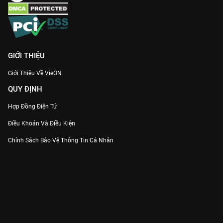
GIỚI THIỆU
Giới Thiệu Về VieON
QUY ĐỊNH
Hợp Đồng Điện Tử
Điều Khoản Và Điều Kiện
Chính Sách Bảo Vệ Thông Tin Cá Nhân
Chính Sách Bảo Vệ Người Tiêu Dùng Dễ Bị Tổn Thương
Thỏa Thuận Sử Dụng Dịch Vụ Mạng Xã Hội
THÔNG TIN
Thông Báo