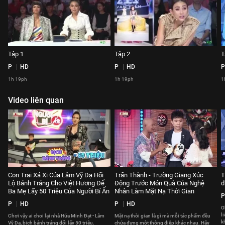
Tập 1
Tập 2
T
P
HD
P
HD
P
1h 19ph
1h 19ph
1
Video liên quan
Con Trai Xá Xị Của Lâm Vỹ Dạ Hối
Trấn Thành - Trường Giang Xúc
T
Lộ Bánh Tráng Cho Việt Hương Để
Động Trước Món Quà Của Nghệ
đ
Ba Mẹ Lấy 50 Triệu Của Người Bí Ẩn
Nhân Làm Mặt Nạ Thời Gian
P
P
HD
P
HD
Ơ
l
Chơi vậy ai chơi lại nhà Hứa Minh Đạt - Lâm
Mặt nạ thời gian là gì mà mỗi tác phẩm đều
k
Vỹ Dạ, bịch bánh tráng đổi lấy 50 triệu.
chứa đựng một thông điệp khác nhau. Hãy