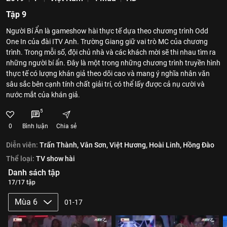
Tập 9
Người Bí Ẩn là gameshow hài thực tế dựa theo chương trình Odd
One In của đài ITV Anh. Trường Giang giữ vai trò MC của chương
trình. Trong mỗi số, đội chủ nhà và các khách mời sẽ thi nhau tìm ra
những người bí ẩn. Đây là một trong những chương trình truyền hình
thực tế có lượng khán giả theo dõi cao và mang ý nghĩa nhân văn
sâu sắc bên cạnh tính chất giải trí, có thể lấy được cả nụ cười và
nước mắt của khán giả.
5
0
Bình luận
Chia sẻ
Diễn viên:
Trấn Thành,
Vân Sơn,
Việt Hương,
Hoài Linh,
Hồng Đào
Thể loại:
TV show hài
Danh sách tập
17/17 tập
Mùa 6
01-17