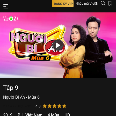
Nhập mã VieON
ĐĂNG KÝ VIP
Tập 9
Người Bí Ẩn - Mùa 6
217.472
lượt xem
4.8
2019
P
Việt Nam
4 Mùa
HD