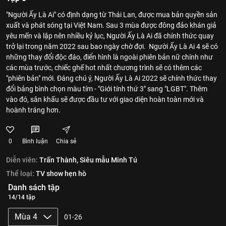
"Người Ấy Là Ai" có định dạng từ Thái Lan, được mua bản quyền sản
xuất và phát sóng tại Việt Nam. Sau 3 mùa được đông đảo khán giả
yêu mến và lập nên nhiều kỷ lục, Người Ấy Là Ai đã chính thức quay
trở lại trong năm 2022 sau bao ngày chờ đợi. Người Ấy Là Ai 4 sẽ có
những thay đổi độc đáo, điển hình là ngoài phiên bản nữ chính như
các mùa trước, chiếc ghế hot nhất chương trình sẽ có thêm các
"phiên bản" mới. Đáng chú ý, Người Ấy Là Ai 2022 sẽ chính thức thay
đổi bảng bình chọn màu tím - "Giới tính thứ 3" sang "LGBT". Thêm
vào đó, sân khấu sẽ được đầu tư với giao diện hoàn toàn mới và
hoành tráng hơn.
0
Bình luận
Chia sẻ
Diễn viên:
Trấn Thành,
Siêu mẫu Minh Tú
Thể loại:
TV show hẹn hò
Danh sách tập
14/14 tập
Mùa 4
01-26