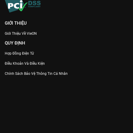
GIỚI THIỆU
Giới Thiệu Về VieON
QUY ĐỊNH
Hợp Đồng Điện Tử
Điều Khoản Và Điều Kiện
Chính Sách Bảo Vệ Thông Tin Cá Nhân
Chính Sách Bảo Vệ Người Tiêu Dùng Dễ Bị Tổn Thương
Thỏa Thuận Sử Dụng Dịch Vụ Mạng Xã Hội
THÔNG TIN
Thông Báo
Trung Tâm Hỗ Trợ