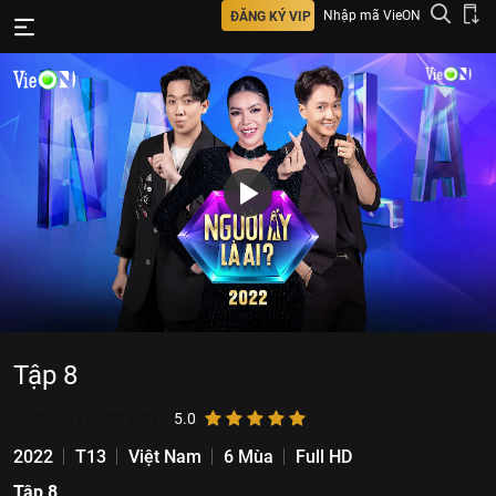
Nhập mã VieON
ĐĂNG KÝ VIP
Tập 8
10.935.197
lượt xem
5.0
2022
T13
Việt Nam
6 Mùa
Full HD
Tập 8