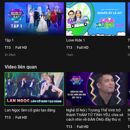
Tập 1
Love Ride 1
T
T13
Full HD
T13
Full HD
T
2h 38ph
16ph
2
Video liên quan
Lan Ngọc làm cô giáo tạo dáng
Nghệ Sĩ Nói | Trương Thế Vinh trở
N
thành THÁM TỬ TÌNH YÊU, chia sẻ
h
T13
Full HD
cách nhìn về ĐÀN ÔNG đầy thú vị
T
T13
Full HD
T