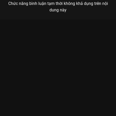
Chức năng bình luận tạm thời không khả dụng trên nội
dung này
Xem Tập 8 Người Ấy Là Ai? - Mùa 4 - 14 Tập của Việt Nam có
sự tham gia của . Thuộc thể loại: TV show