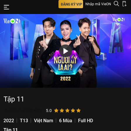
Nhập mã VieON
ĐĂNG KÝ VIP
Tập 11
10.934.908
lượt xem
5.0
2022
T13
Việt Nam
6 Mùa
Full HD
Tập 11