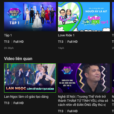
Tập 1
Love Ride 1
T
T13
Full HD
T13
Full HD
T
2h 38ph
16ph
2
Video liên quan
Lan Ngọc làm cô giáo tạo dáng
Nghệ Sĩ Nói | Trương Thế Vinh trở
N
thành THÁM TỬ TÌNH YÊU, chia sẻ
h
T13
Full HD
cách nhìn về ĐÀN ÔNG đầy thú vị
T
T13
Full HD
T