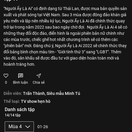
"Người Ấy Là Ai" có định dạng từ Thái Lan, được mua bản quyền sản
xuất và phát sóng tại Việt Nam. Sau 3 mùa được đông đảo khán giả
yêu mến và lập nên nhiều kỷ lục, Người Ấy Là Ai đã chính thức quay
trở lại trong năm 2022 sau bao ngày chờ đợi. Người Ấy Là Ai 4 sẽ có
những thay đổi độc đáo, điển hình là ngoài phiên bản nữ chính như
các mùa trước, chiếc ghế hot nhất chương trình sẽ có thêm các
"phiên bản" mới. Đáng chú ý, Người Ấy Là Ai 2022 sẽ chính thức thay
đổi bảng bình chọn màu tím - "Giới tính thứ 3" sang "LGBT". Thêm
vào đó, sân khấu sẽ được đầu tư với giao diện hoàn toàn mới và
hoành tráng hơn.
0
Bình luận
Chia sẻ
Diễn viên:
Trấn Thành,
Siêu mẫu Minh Tú
Thể loại:
TV show hẹn hò
Danh sách tập
14/14 tập
Mùa 4
01-26