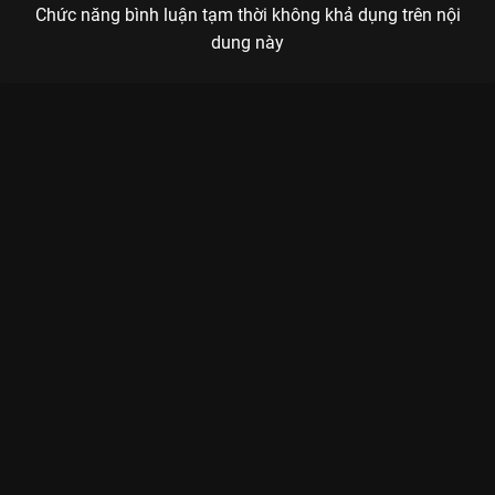
Chức năng bình luận tạm thời không khả dụng trên nội
dung này
Xem Tập 11 Người Ấy Là Ai? - Mùa 4 - 14 Tập của Việt Nam có
sự tham gia của . Thuộc thể loại: TV show