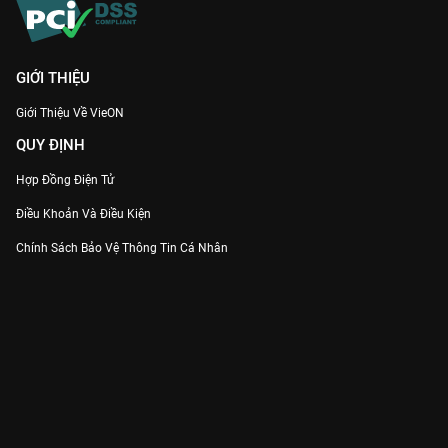
GIỚI THIỆU
Giới Thiệu Về VieON
QUY ĐỊNH
Hợp Đồng Điện Tử
Điều Khoản Và Điều Kiện
Chính Sách Bảo Vệ Thông Tin Cá Nhân
Chính Sách Bảo Vệ Người Tiêu Dùng Dễ Bị Tổn Thương
Thỏa Thuận Sử Dụng Dịch Vụ Mạng Xã Hội
THÔNG TIN
Thông Báo
Trung Tâm Hỗ Trợ