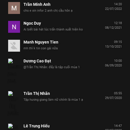
Trần Minh Anh
14:20
22/07/2022
cho e xin infor 2 anh chị cầu hôn ạ
Ngoc Duy
12:18
08/12/2021
Ai biết bài hát lúc trấn thành xuất hiện ko
Manh Nguyen Tien
09:15
13/10/2021
mh thì k tin con gái nữa
Dương Cao Đạt
10:00
06/09/2020
@Trần Thị Nhãn: đấy là tập cuối mùa 1
Trần Thị Nhãn
05:55
29/07/2020
Tập hương giang làm nữ chính là mùa 1 ạ
Lê Trung Hiếu
14:47