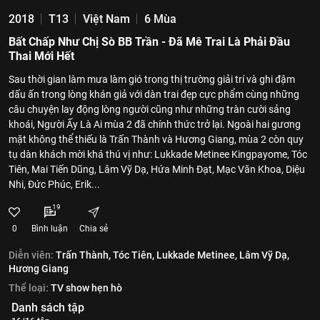
2018
T13
Việt Nam
6 Mùa
Bất Chấp Như Chị Sò BB Trần - Đã Mê Trai Là Phải Đầu
Thai Mới Hết
Sau thời gian làm mưa làm gió trong thị trường giải trí và ghi đậm
dấu ấn trong lòng khán giả với dàn trai đẹp cực phẩm cùng những
câu chuyện lay động lòng người cũng như những tràn cười sảng
khoái, Người Ấy Là Ai mùa 2 đã chính thức trở lại. Ngoài hai gương
mặt không thể thiếu là Trấn Thành và Hương Giang, mùa 2 còn quy
tụ dàn khách mời khá thú vị như: Lukkade Metinee Kingpayome, Tóc
Tiên, Mai Tiến Dũng, Lâm Vỹ Dạ, Hứa Minh Đạt, Mạc Văn Khoa, Diệu
Nhi, Đức Phúc, Erik...
19
0
Bình luận
Chia sẻ
Diễn viên:
Trấn Thành,
Tóc Tiên,
Lukkade Metinee,
Lâm Vỹ Dạ,
Hương Giang
Thể loại:
TV show hẹn hò
Danh sách tập