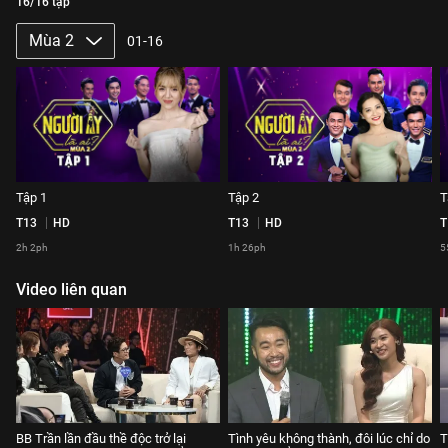
16/16 tập
Mùa 2
01-16
Tập 1
Tập 2
T
T13
HD
T13
HD
T
2h 2ph
1h 26ph
5
Video liên quan
BB Trần lần đầu thề độc trở lại
Tình yêu không thành, đôi lúc chỉ do
T