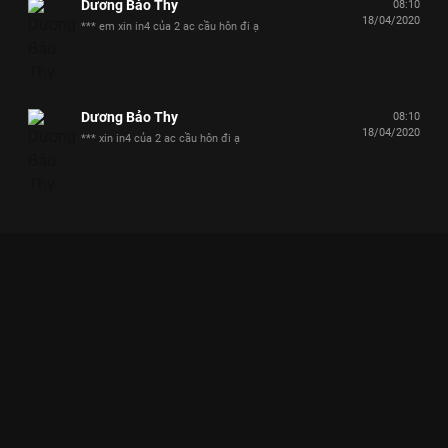
Dương Bảo Thy
08:10
18/04/2020
*** em xin in4 của 2 ac cầu hôn đi ạ
Dương Bảo Thy
08:10
18/04/2020
*** xin in4 của 2 ac cầu hôn đi ạ
Xem Bất Chấp Như Chị Sò BB Trần - Đã Mê Trai Là Phải Đầu
Thai Mới Hết Người Ấy Là Ai? - Mùa 2 - 16 Tập của Việt Nam có
sự tham gia của Trấn Thành, Lâm Vỹ Dạ, Lukkade Metinee, Tóc
Tiên, Hương Giang. Thuộc thể loại: TV show