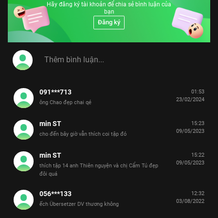
Hãy đăng ký tài khoản để chia sẻ bình luận của
bạn
Đăng ký
091***713
01:53
23/02/2024
ông Chao đẹp chai qé
min ST
15:23
09/05/2023
cho đến bây giờ vẫn thích coi tập đó
min ST
15:22
09/05/2023
thích tập 14 anh Thiên nguyện và chị Cẩm Tú đẹp
đôi quá
056***133
12:32
03/08/2022
ếch Übersetzer DV thương không