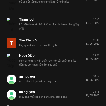
27/07/2020
có ai biết tập hương giang làm nữ chính ko
Thắm Idol
07:56
17/07/2020
Lúc đầu làm hết hồn à Chúc 2 a chị hạnh phúc🤗🤗
🤗🤗
Thu Thao Đỗ
11:33
17/06/2020
Hay quá ik à có đóm xoi hk dạ ta
Ngọc Diệp
13:21
16/05/2020
xem đi xem lại vẫn thấy hay. mỗi tội quân mai ko
đến dc với nhau tiếc đôi này quá
an nguyen
08:17
15/05/2020
nhìn mấy chị gái dễ thương quá
an nguyen
08:16
15/05/2020
mấy ông mấy bà bên cạnh phá game ghê