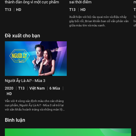
thành đàn ông vì một cực phẩm
sai thời điểm
m
T13
HD
T13
HD
T
Xuất hiện với bộ râu quai nón và điệu nhảy
T
gây bối rối, Brian khiến ban cố vấn phân vân
l
giữa màu tím và màu xanh.
c
Đề xuất cho bạn
Người Ấy Là Ai? - Mùa 3
2020
T13
Việt Nam
6 Mùa
HD
Vẫn với 4 vòng xác định màu cho các chàng
cực phẩm, Người Ấy Là Ai? - Mùa 3 sẽ trở lại
với sân khấu hoành tráng và những màn lộ
diện chất phát ngất.
Bình luận