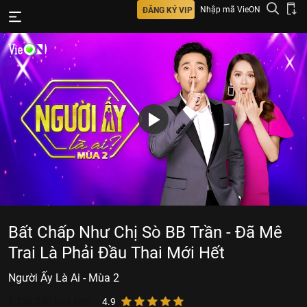
Nhập mã VieON
ĐĂNG KÝ VIP
Bất Chấp Như Chị Sò BB Trần - Đã Mê
Trai Là Phải Đầu Thai Mới Hết
Người Ấy Là Ai - Mùa 2
1.159.350
lượt xem
4.9