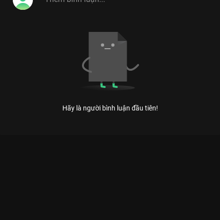
Hãy là người bình luận đầu tiên!
Xem Không màng dàn trai cực phẩm, Hương Giang tích cực thả
thính Tuấn Trần của Việt Nam có sự tham gia của Trấn Thành,
Hương Giang. Thuộc thể loại: TV show