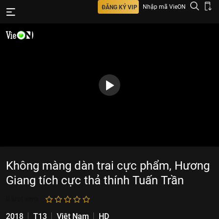
Nhập mã VieON
ĐĂNG KÝ VIP
Không màng dàn trai cực phẩm, Hương
Giang tích cực thả thính Tuấn Trần
0
lượt xem
2018
T13
Việt Nam
HD