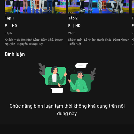
Tập 1
Tập 2
T
P
HD
P
HD
P
31ph
26ph
2
Khách mời: Tôn Kinh Lâm - Năm Chà, Steven
Khách mời: Lê Nhân - Hạnh Thảo, Đăng Khoa -
K
Nguyễn - Nguyễn Trung Huy
Tuấn Kiệt
C
Bình luận
Chức năng bình luận tạm thời không khả dụng trên nội
dung này
Xem Tập 22 Ngôn Ngữ Diệu Kỳ - 56 Tập của Việt Nam có sự