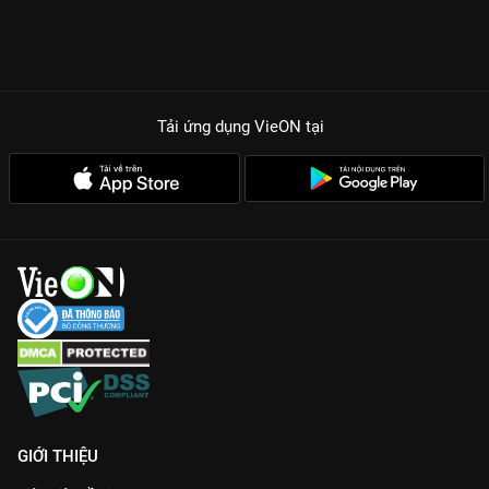
Tải ứng dụng VieON
tại
GIỚI THIỆU