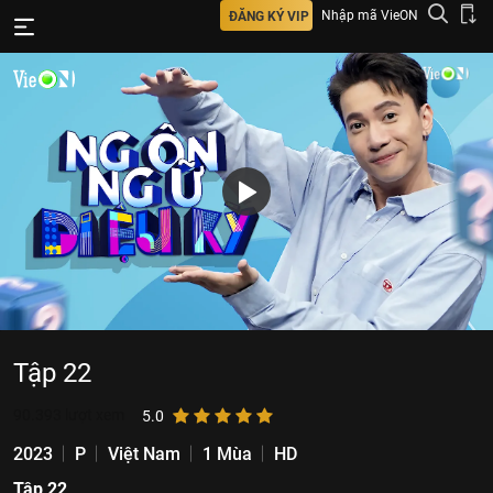
Nhập mã VieON
ĐĂNG KÝ VIP
Tập 22
90.393
lượt xem
5.0
2023
P
Việt Nam
1 Mùa
HD
Tập 22