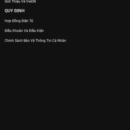
Giới Thiệu Về VieON
QUY ĐỊNH
Hợp Đồng Điện Tử
Điều Khoản Và Điều Kiện
Chính Sách Bảo Vệ Thông Tin Cá Nhân
Chính Sách Bảo Vệ Người Tiêu Dùng Dễ Bị Tổn Thương
Thỏa Thuận Sử Dụng Dịch Vụ Mạng Xã Hội
THÔNG TIN
Thông Báo
Trung Tâm Hỗ Trợ
Liên Hệ
Góp Ý