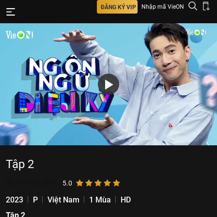
Nhập mã VieON
ĐĂNG KÝ VIP
Tập 2
90.421
lượt xem
5.0
2023
P
Việt Nam
1 Mùa
HD
Tập 2