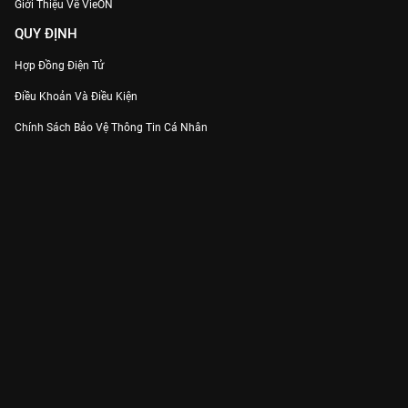
Giới Thiệu Về VieON
QUY ĐỊNH
Hợp Đồng Điện Tử
Điều Khoản Và Điều Kiện
Chính Sách Bảo Vệ Thông Tin Cá Nhân
Chính Sách Bảo Vệ Người Tiêu Dùng Dễ Bị Tổn Thương
Thỏa Thuận Sử Dụng Dịch Vụ Mạng Xã Hội
THÔNG TIN
Thông Báo
Trung Tâm Hỗ Trợ
Liên Hệ
Góp Ý