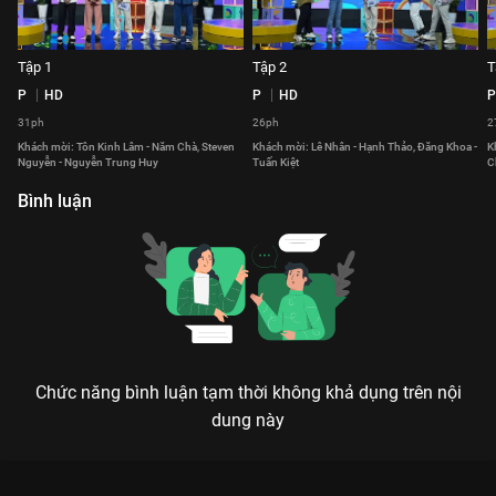
Tập 1
Tập 2
T
P
HD
P
HD
P
31ph
26ph
2
Khách mời: Tôn Kinh Lâm - Năm Chà, Steven
Khách mời: Lê Nhân - Hạnh Thảo, Đăng Khoa -
K
Nguyễn - Nguyễn Trung Huy
Tuấn Kiệt
C
Bình luận
Chức năng bình luận tạm thời không khả dụng trên nội
dung này
Xem Tập 2 Ngôn Ngữ Diệu Kỳ - 56 Tập của Việt Nam có sự