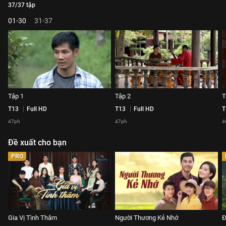
37/37 tập
01-30
31-37
Tập 1
Tập 2
T
T13
Full HD
T13
Full HD
T
47ph
47ph
4
Đề xuất cho bạn
PRO
Gia Vị Tình Thâm
Người Thương Kẻ Nhớ
Đ