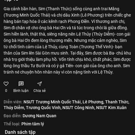
Gia cảnh bần hàn, Sim (Thanh Thức) sống cùng anh trai Măng
(Trương Minh Quốc Thái) và chị dâu Xinh (Lê Phương) trên chiếc ghe
hàng bán tạp hóa ở các kênh rạch Phong Điền. Vì thương anh chị,
Sim đi chăn vịt cho ông bà Hai Ơn và tá túc trong chòi lá giữa đồng.
Sim hiền lành, thật thà, siêng năng nên Lệ Thủy (Thúy Diễm)- con gái
ông bà Hai Ơn đem lòng thương mến. Nhưng mặc cảm nghèo, Sim
từ chối tình cảm của Lệ Thủy, cùng Toàn (Trương Thế Vinh)- bạn
thân của Sim lên Sài Gòn mưu sinh. Tại đây, Sim được bà Ba- chủ khu
nhà trọ giới thiệu làm phụ hồ. Vốn tính chịu khó, chất phác, Sim được
lòng ông thầu Tư Bưởi và có ý gả Tiên- con gái của ông cho anh. Sim
tránh né chuyện hôn nhân này vì còn nặng tình với Lệ Thủy.
0
Bình luận
Chia sẻ
Diễn viên:
NSƯT Trương Minh Quốc Thái,
Lê Phương,
Thanh Thức,
Thúy Diễm,
Trương Quốc Vinh,
NSƯT Công Ninh,
NSƯT Kim Xuân
Đạo diễn:
Dương Nam Quan
Thể loại:
Phim tâm lý
Danh sách tập