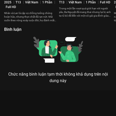
2025
T13
Việt Nam
1 Phần
T13
Việt Nam
1 Phần
Full HD
2
Full HD
Trong một lần vượt quá giới hạn với người
yêu, Ba Nguyệt đã mang thai nhưng lại bị anh
Nhân và Lan là cặp vợ chồng tưởng chừng
M
ta rũ bỏ để đến với một cô gái gia đình giàu
hoàn hảo, nhưng thực chất đã rạn nứt. Mải
n
có.
cuốn theo vòng xoáy cuộc đời, họ đánh mất
t
hạnh phúc giản dị.
h
Bình luận
Chức năng bình luận tạm thời không khả dụng trên nội
dung này
Xem Tập 10 Nghiêng Nghiêng Dòng Nước - 37 Tập của Việt
Nam có sự tham gia của . Thuộc thể loại: Phim bộ