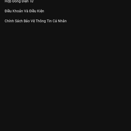
Hợp Đồng Điện Tử
Điều Khoản Và Điều Kiện
Chính Sách Bảo Vệ Thông Tin Cá Nhân
Chính Sách Bảo Vệ Người Tiêu Dùng Dễ Bị Tổn Thương
Thỏa Thuận Sử Dụng Dịch Vụ Mạng Xã Hội
THÔNG TIN
Thông Báo
Trung Tâm Hỗ Trợ
Liên Hệ
Góp Ý
Công ty Cổ phần VieON - Địa chỉ: Tầng 5, 222 Pasteur, Phường Xuân Hòa,
Thành phố Hồ Chí Minh
Email:
support@vieon.vn
| Hotline:
1800.599.920
(miễn phí)
Giấy phép Cung cấp Dịch vụ Phát thanh, Truyền hình trả tiền số 247/GP-