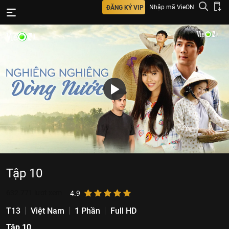
Nhập mã VieON
ĐĂNG KÝ VIP
Tập 10
632.771
lượt xem
4.9
T13
Việt Nam
1 Phần
Full HD
Tập 10