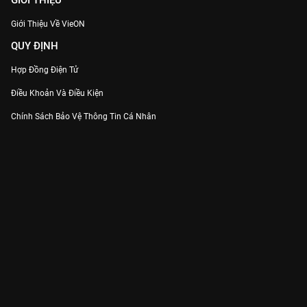
GIỚI THIỆU
Giới Thiệu Về VieON
QUY ĐỊNH
Hợp Đồng Điện Tử
Điều Khoản Và Điều Kiện
Chính Sách Bảo Vệ Thông Tin Cá Nhân
Chính Sách Bảo Vệ Người Tiêu Dùng Dễ Bị Tổn Thương
Thỏa Thuận Sử Dụng Dịch Vụ Mạng Xã Hội
THÔNG TIN
Thông Báo
Trung Tâm Hỗ Trợ
Liên Hệ
Góp Ý