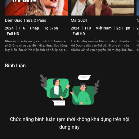
Đêm Giao Thừa Ở Paris
Mai 2024
N
2024
T16
Pháp
1g 57ph
2024
T18
Việt Nam
2g 11ph
2
Full HD
Full HD
Nhà văn Elias tài năng và minh tinh Leonore
Trái tim đầy sẹo của Mai như được chữa lành
S
phải lòng nhau vào đêm Giao thừa. Sau hàng
khi Dương tiến vào đời cô. Nhưng tình yêu
N
loạt hiểu lầm, chính điện ảnh đã nối lại sợi tơ
của họ vẫn sẽ vẹn nguyên khi miệng đời lắm
đ
hồng giữa họ.
cay nghiệt, bất công?
n
Bình luận
Chức năng bình luận tạm thời không khả dụng trên nội
dung này