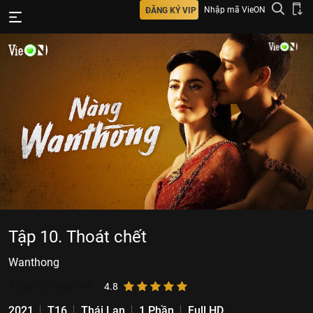
Nhập mã VieON
ĐĂNG KÝ VIP
Tập 10. Thoát chết
Wanthong
1.258.922
lượt xem
4.8
2021
T16
Thái Lan
1 Phần
Full HD