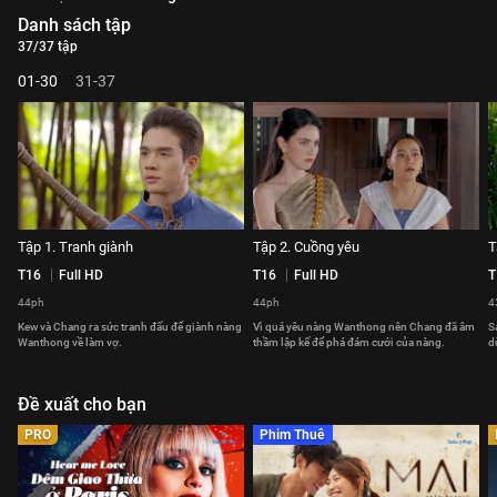
Danh sách tập
37/37 tập
01-30
31-37
Tập 1. Tranh giành
Tập 2. Cuồng yêu
T
T16
Full HD
T16
Full HD
T
44ph
44ph
4
Kew và Chang ra sức tranh đấu để giành nàng
Vì quá yêu nàng Wanthong nên Chang đã âm
S
Wanthong về làm vợ.
thầm lập kế để phá đám cưới của nàng.
d
Đề xuất cho bạn
PRO
Phim Thuê