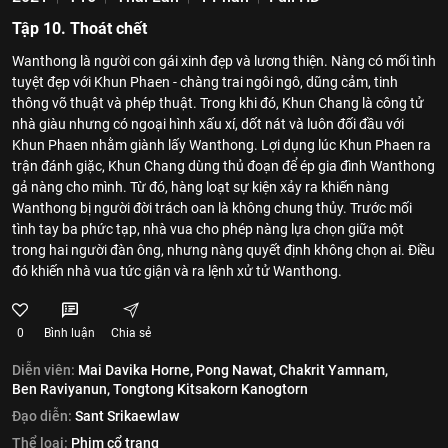
Tập 10. Thoát chết
Wanthong là người con gái xinh đẹp và lương thiện. Nàng có mối tình
tuyệt đẹp với Khun Phaen - chàng trai ngôi ngô, dũng cảm, tinh
thông võ thuật và phép thuật. Trong khi đó, Khun Chang là công tử
nhà giàu nhưng có ngoại hình xấu xí, dốt nát và luôn đối đầu với
Khun Phaen nhằm giành lấy Wanthong. Lợi dụng lúc Khun Phaen ra
trận đánh giặc, Khun Chang dùng thủ đoạn để ép gia đình Wanthong
gả nàng cho mình. Từ đó, hàng loạt sự kiện xảy ra khiến nàng
Wanthong bị người đời trách oan là không chung thủy. Trước mối
tình tay ba phức tạp, nhà vua cho phép nàng lựa chọn giữa một
trong hai người đàn ông, nhưng nàng quyết định không chọn ai. Điều
đó khiến nhà vua tức giận và ra lệnh xử tử Wanthong.
0
Bình luận
Chia sẻ
Diễn viên:
Mai Davika Horne,
Pong Nawat,
Chakrit Yamnam,
Ben Raviyanun,
Tongtong Kitsakorn Kanogtorn
Đạo diễn:
Sant Srikaewlaw
Thể loại:
Phim cổ trang