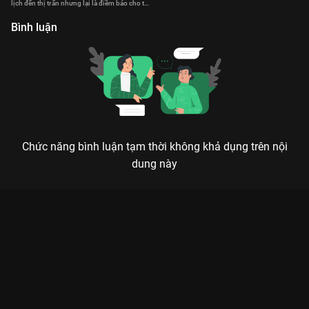
thành viên bồi thẩm đoàn.
h
lịch đến thị trấn nhưng lại là điềm báo cho tai
họa xảy ra
Bình luận
Chức năng bình luận tạm thời không khả dụng trên nội
dung này
Xem Tập 4. Bất ngờ làm bố Mặt Trái Của Mất Tích - Phần 2 - 14
Tập của Hàn Quốc có sự tham gia của . Thuộc thể loại: Phim
bộ