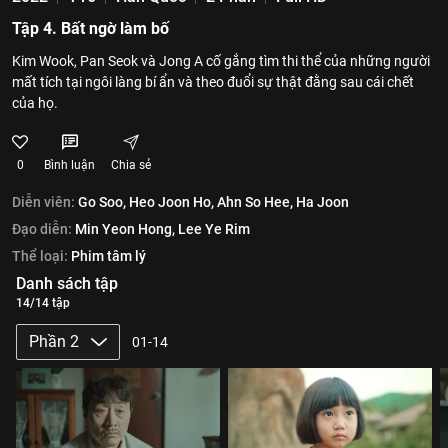
Tập 4. Bất ngờ làm bố
Kim Wook, Pan Seok và Jong A cố gắng tìm thi thể của những người
mất tích tại ngôi làng bí ẩn và theo đuổi sự thật đằng sau cái chết
của họ.
0
Bình luận
Chia sẻ
Diễn viên:
Go Soo,
Heo Joon Ho,
Ahn So Hee,
Ha Joon
Đạo diễn:
Min Yeon Hong,
Lee Ye Rim
Thể loại:
Phim tâm lý
Danh sách tập
14/14 tập
Phần 2
01-14