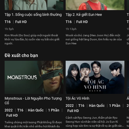
Tập 1. Sống cuộc sống bình thường
Tập 2. Kẻ giết Eun Hee
T
T16
Full HD
T16
Full HD
T
1h 5ph
1h 13ph
1
Kim Wook (Go Soo) giúp một người thoát
Wook và chú Jang (Heo Joon Ho) đến một
J
khỏi vụ lừa đảo, bị cuốn vào vụ bắt cóc giết
nơi giống hệt làng Duon, tìm hiểu vụ án của
c
người.
Eun Hee
S
Đề xuất cho bạn
Monstrous - Lời Nguyền Pho Tượng
Tội Ác Vô Hình
Á
Cổ
2022
T16
Hàn Quốc
1 Phần
2
2022
T16
Hàn Quốc
1 Phần
Full HD
Full HD
Cảnh sát Ryu Seong Jun, thẩm phán Ryu
N
Seong Hun và nhân viên xã hội Jo Eun Ki
k
Tưởng chừng một tượng Phật khổng lồ được
cùng hợp sức tìm ra sự thật về vụ án giết các
t
khai quật ở thị trấn nhỏ sẽ thu hút khách du