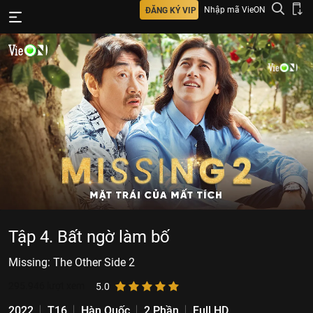
Nhập mã VieON
ĐĂNG KÝ VIP
Tập 4. Bất ngờ làm bố
Missing: The Other Side 2
295.946
lượt xem
5.0
2022
T16
Hàn Quốc
2 Phần
Full HD