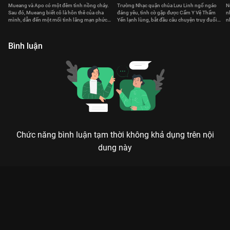
Mueang và Apo có một đêm tình nồng cháy.
Trường Nhạc quận chúa Lưu Linh ngổ ngáo
N
Sau đó, Mueang biết cô là hôn thê của cha
đáng yêu, tình cờ gặp được Cẩm Y Vệ Thẩm
n
mình, dẫn đến một mối tình lãng mạn phức
Yến lạnh lùng, bắt đầu câu chuyện truy đuổi
n
tạp.
thú vị muôn màu muôn vẻ.
c
Bình luận
Chức năng bình luận tạm thời không khả dụng trên nội
dung này
Xem Tập 12. Rời xa em, mong anh sẽ không hạnh phúc Lại Là
Em, Oh Hae Young - 18 Tập của Hàn Quốc có sự tham gia của .
Thuộc thể loại: Phim bộ