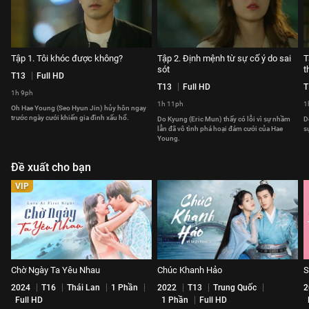
Tập 1. Tôi khóc được không?
Tập 2. Định mệnh từ sự cố ý do sai
T
sót
t
T13
Full HD
T13
Full HD
T
1h 9ph
1h 11ph
1
Oh Hae Young (Seo Hyun Jin) hủy hôn ngay
trước ngày cưới khiến gia đình xấu hổ.
Do Kyung (Eric Mun) thấy có lỗi vì sự nhầm
D
lẫn đã vô tình phá hoại đám cưới của Hae
s
Young.
Đề xuất cho bạn
VIP
Chờ Ngày Ta Yêu Nhau
Chúc Khanh Hảo
S
2024
T16
Thái Lan
1 Phần
2022
T13
Trung Quốc
2
Full HD
1 Phần
Full HD