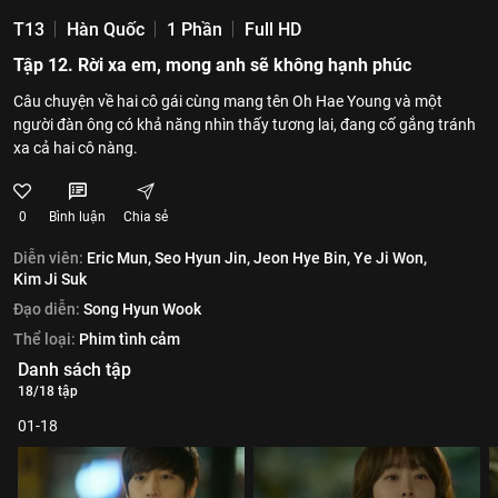
T13
Hàn Quốc
1 Phần
Full HD
Tập 12. Rời xa em, mong anh sẽ không hạnh phúc
Câu chuyện về hai cô gái cùng mang tên Oh Hae Young và một
người đàn ông có khả năng nhìn thấy tương lai, đang cố gắng tránh
xa cả hai cô nàng.
0
Bình luận
Chia sẻ
Diễn viên:
Eric Mun,
Seo Hyun Jin,
Jeon Hye Bin,
Ye Ji Won,
Kim Ji Suk
Đạo diễn:
Song Hyun Wook
Thể loại:
Phim tình cảm
Danh sách tập
18/18 tập
01-18