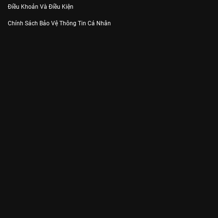
Điều Khoản Và Điều Kiện
Chính Sách Bảo Vệ Thông Tin Cá Nhân
Chính Sách Bảo Vệ Người Tiêu Dùng Dễ Bị Tổn Thương
Thỏa Thuận Sử Dụng Dịch Vụ Mạng Xã Hội
THÔNG TIN
Thông Báo
Trung Tâm Hỗ Trợ
Liên Hệ
Góp Ý
Công ty Cổ phần VieON - Địa chỉ: Tầng 5, 222 Pasteur, Phường Xuân Hòa,
Thành phố Hồ Chí Minh
Email:
support@vieon.vn
| Hotline:
1800.599.920
(miễn phí)
Giấy phép Cung cấp Dịch vụ Phát thanh, Truyền hình trả tiền số 247/GP-
BTTTT cấp ngày 21/07/2023