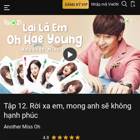
Nhập mã VieON
ĐĂNG KÝ VIP
Tập 12. Rời xa em, mong anh sẽ không
hạnh phúc
Another Miss Oh
559.495
lượt xem
4.8