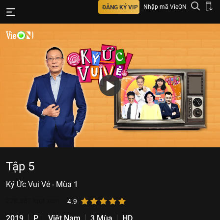
Nhập mã VieON
ĐĂNG KÝ VIP
Tập 5
Ký Ức Vui Vẻ - Mùa 1
278.387
lượt xem
4.9
2019
P
Việt Nam
3 Mùa
HD