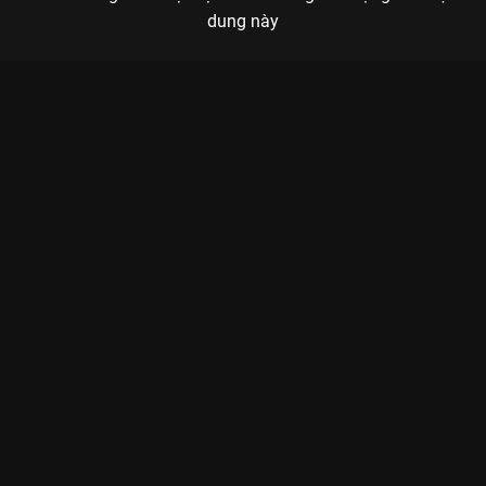
dung này
Xem Tập 5 Ký Ức Vui Vẻ - Mùa 1 - 13 Tập của Việt Nam có sự
tham gia của . Thuộc thể loại: TV show