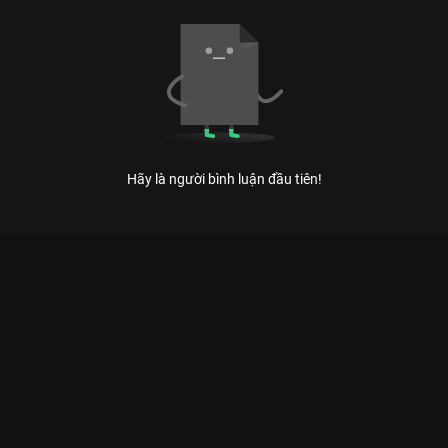
Hãy là người bình luận đầu tiên!
Xem Hồng Vân bị Tự Long chê mập ngay trên phim trường của
Việt Nam có sự tham gia của NSND Hồng Vân, NSND Tự Long,
Lại Văn Sâm. Thuộc thể loại: TV show