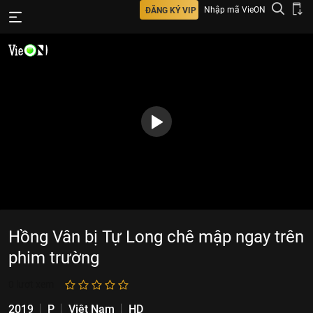
Nhập mã VieON
ĐĂNG KÝ VIP
Hồng Vân bị Tự Long chê mập ngay trên
phim trường
0
lượt xem
2019
P
Việt Nam
HD