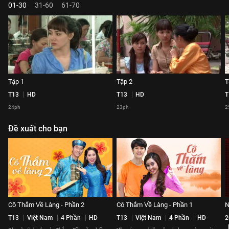
01-30
31-60
61-70
Tập 1
Tập 2
T
T13
HD
T13
HD
T
24ph
23ph
2
Đề xuất cho bạn
Cô Thắm Về Làng - Phần 2
Cô Thắm Về Làng - Phần 1
N
T13
Việt Nam
4 Phần
HD
T13
Việt Nam
4 Phần
HD
2