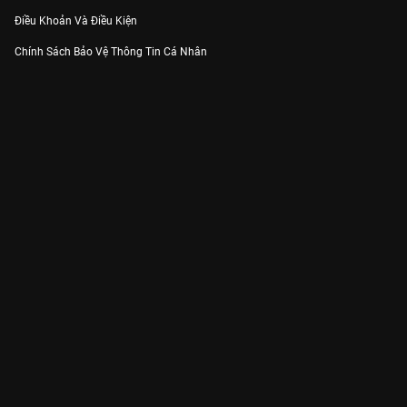
Điều Khoản Và Điều Kiện
Chính Sách Bảo Vệ Thông Tin Cá Nhân
Chính Sách Bảo Vệ Người Tiêu Dùng Dễ Bị Tổn Thương
Thỏa Thuận Sử Dụng Dịch Vụ Mạng Xã Hội
THÔNG TIN
Thông Báo
Trung Tâm Hỗ Trợ
Liên Hệ
Góp Ý
Công ty Cổ phần VieON - Địa chỉ: Tầng 5, 222 Pasteur, Phường Xuân Hòa,
Thành phố Hồ Chí Minh
Email:
support@vieon.vn
| Hotline:
1800.599.920
(miễn phí)
Giấy phép Cung cấp Dịch vụ Phát thanh, Truyền hình trả tiền số 247/GP-