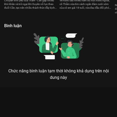
Chuyện tình yêu của Thắm - Cần gặp nhiều
Về nước sau nhiều năm du học nước ngoài,
khó khăn và trở ngại khi Duyên nỗ lực theo
cô Thắm vừa tìm cách ngăn đám cưới sớm
N
đuổi Cần, tạo nên nhiều thách thức đầy kịch
của cô em gái 18 tuổi, vừa đau đầu đối phó
d
tính.
với các chàng trai trẻ si tình.
c
c
Bình luận
Chức năng bình luận tạm thời không khả dụng trên nội
dung này
Xem Tập 14 Kính Thưa Osin - 70 Tập của Việt Nam có sự tham
gia của . Thuộc thể loại: Phim bộ