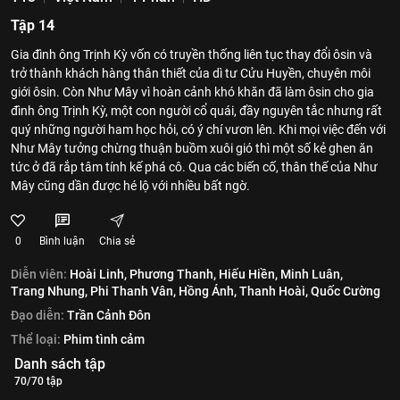
Tập 14
Gia đình ông Trịnh Kỳ vốn có truyền thống liên tục thay đổi ôsin và
trở thành khách hàng thân thiết của dì tư Cửu Huyền, chuyên môi
giới ôsin. Còn Như Mây vì hoàn cảnh khó khăn đã làm ôsin cho gia
đình ông Trịnh Kỳ, một con người cổ quái, đầy nguyên tắc nhưng rất
quý những người ham học hỏi, có ý chí vươn lên. Khi mọi việc đến với
Như Mây tưởng chừng thuận buồm xuôi gió thì một số kẻ ghen ăn
tức ở đã rắp tâm tính kế phá cô. Qua các biến cố, thân thế của Như
Mây cũng dần được hé lộ với nhiều bất ngờ.
0
Bình luận
Chia sẻ
Diễn viên:
Hoài Linh,
Phương Thanh,
Hiếu Hiền,
Minh Luân,
Trang Nhung,
Phi Thanh Vân,
Hồng Ánh,
Thanh Hoài,
Quốc Cường
Đạo diễn:
Trần Cảnh Đôn
Thể loại:
Phim tình cảm
Danh sách tập
70/70 tập