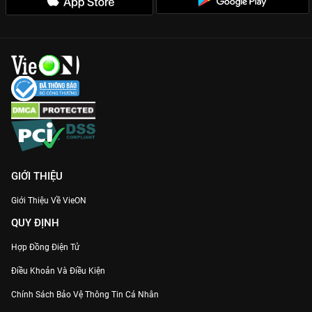
Đừng để mình trở thành người tối cổ, truy cập
VieON
và thưởng
thức ngay trọn bộ
1977 Vlog
để nạp năng lượng tích cực nhé!
GIỚI THIỆU
Giới Thiệu Về VieON
QUY ĐỊNH
Hợp Đồng Điện Tử
Điều Khoản Và Điều Kiện
Chính Sách Bảo Vệ Thông Tin Cá Nhân