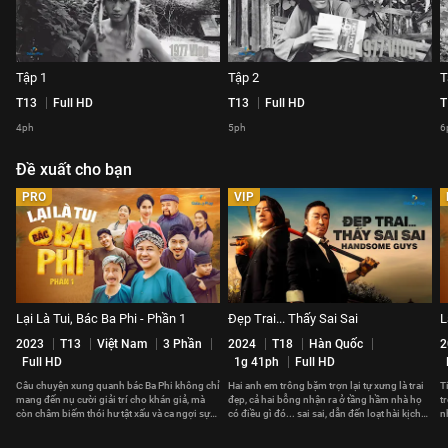
Tập 1
Tập 2
T
T13
Full HD
T13
Full HD
T
4ph
5ph
6
Đề xuất cho bạn
PRO
VIP
Lại Là Tui, Bác Ba Phi - Phần 1
Đẹp Trai... Thấy Sai Sai
L
2023
T13
Việt Nam
3 Phần
2024
T18
Hàn Quốc
2
Full HD
1g 41ph
Full HD
Câu chuyện xung quanh bác Ba Phi không chỉ
Hai anh em trông bặm trợn lại tự xưng là trai
T
mang đến nụ cười giải trí cho khán giả, mà
đẹp, cả hai bỗng nhận ra ở tầng hầm nhà họ
t
còn châm biếm thói hư tật xấu và ca ngợi sự
có điều gì đó... sai sai, dẫn đến loạt hài kịch
n
nhân văn, nhân ái.
khó đỡ.