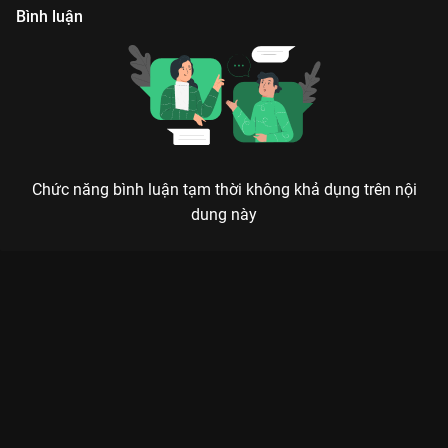
Bình luận
Chức năng bình luận tạm thời không khả dụng trên nội
dung này
1977 VLOG: KHI VĂN HỌC KINH ĐIỂN TRỞ THÀNH TREND CỰC
MẶN
Dăm ba cái đồ yêu, chi bằng mình lên VieON xem 1977 Vlog để thấy đời này còn nhiều
thứ thú vị hơn cả người yêu cũ.
Nếu bạn đã quá chán ngấy những màn hài kịch ồn ào, hãy tìm
về với thế giới đen trắng của
1977 Vlog
. Đây không chỉ đơn
thuần là những đoạn clip ngắn, mà là cả một bầu trời sáng tạo
nơi
Trung Anh, Việt Anh và Văn Tân
biến những nhân vật văn