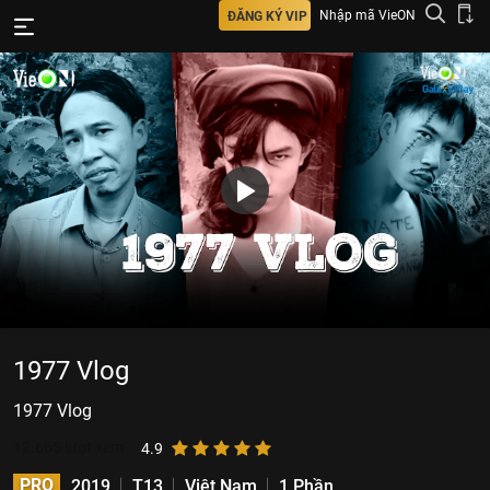
Nhập mã VieON
ĐĂNG KÝ VIP
1977 Vlog
1977 Vlog
12.665
lượt xem
4.9
PRO
2019
T13
Việt Nam
1 Phần