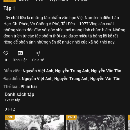
Tập 1
Lấy chất liệu là những tác phẩm văn học Việt Nam kinh điển: Lão
Hạc, Chí Phèo, Vợ Chồng A Phủ, Tắt Đèn... 1977 Vlog sản xuất
những video độc đáo với góc nhìn mới mang tính châm biếm. Những
đoạn trích từ các tác phẩm thời xưa được miêu tả bằng lối kể rất
riêng để phản ánh những vấn đề nhức nhối của xã hội thời nay.
0
Bình luận
Chia sẻ
Diễn viên:
Nguyễn Việt Anh,
Nguyễn Trung Anh,
Nguyễn Văn Tân
Đạo diễn:
Nguyễn Việt Anh,
Nguyễn Trung Anh,
Nguyễn Văn Tân
Thể loại:
Phim hài
Danh sách tập
12/12 tập
01-12
PRO
PRO