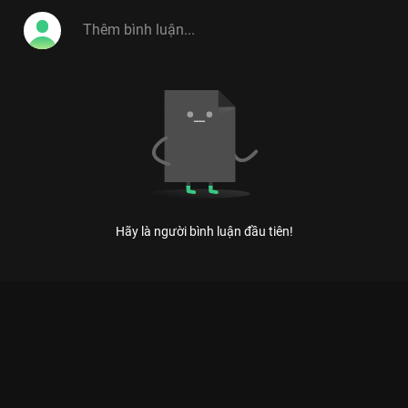
Hãy là người bình luận đầu tiên!
Xem Tập 11 Kiến Tạo Nhịp Cầu - Mùa 6 - 13 Tập của Việt Nam
có sự tham gia của . Thuộc thể loại: TV show