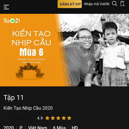
Nhập mã VieON
ĐĂNG KÝ VIP
Tập 11
Kiến Tạo Nhịp Cầu 2020
17.673
lượt xem
4.9
2020
P
Việt Nam
6 Mùa
HD