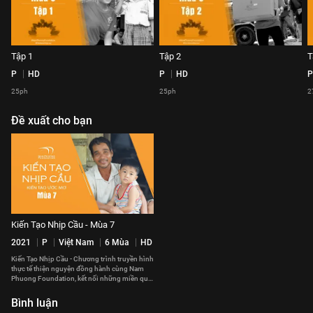
Tập 1
Tập 2
T
P
HD
P
HD
P
25ph
25ph
2
Đề xuất cho bạn
Kiến Tạo Nhịp Cầu - Mùa 7
2021
P
Việt Nam
6 Mùa
HD
Kiến Tạo Nhịp Cầu - Chương trình truyền hình
thực tế thiện nguyện đồng hành cùng Nam
Phuong Foundation, kết nối những miền quê
với những chiếc cầu.
Bình luận