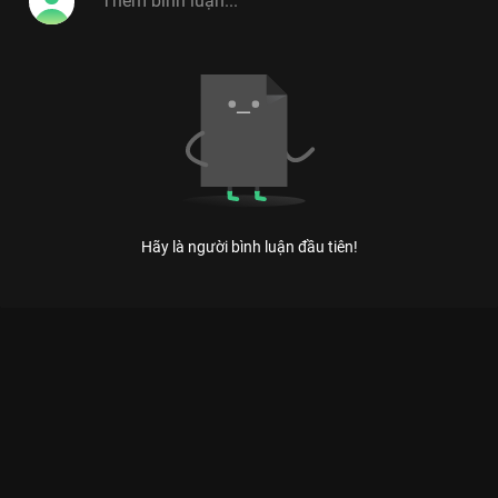
Hãy là người bình luận đầu tiên!
KIẾN TẠO NHỊP CẦU MÙA 7 - HÀNH TRÌNH CỦA NHỮNG TRÁI
TIM TÌNH NGUYỆN
Xây một nhịp cầu, nối vạn niềm vui - Kiến Tạo Nhịp Cầu không chỉ xây bằng bê tông mà
bằng cả tấm lòng.
Giữa dòng chảy hối hả của các chương trình giải trí hào
nhoáng,
Kiến Tạo Nhịp Cầu - Mùa 7
xuất hiện như một nốt lặng
đầy ý nghĩa trên
VieON
. Đây không chỉ là một chương trình