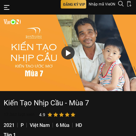
Nhập mã VieON
ĐĂNG KÝ VIP
Kiến Tạo Nhịp Cầu - Mùa 7
17.362
lượt xem
4.9
2021
P
Việt Nam
6 Mùa
HD
Tập 1