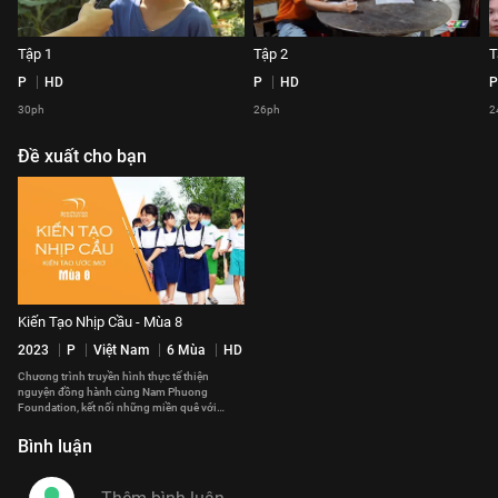
Tập 1
Tập 2
T
P
HD
P
HD
P
30ph
26ph
2
Đề xuất cho bạn
Kiến Tạo Nhịp Cầu - Mùa 8
2023
P
Việt Nam
6 Mùa
HD
Chương trình truyền hình thực tế thiện
nguyện đồng hành cùng Nam Phuong
Foundation, kết nối những miền quê với
những chiếc cầu.
Bình luận