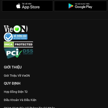
tích cực, nhắc nhở chúng ta về giá trị của sự sẻ chia.
Kiến Tạo Nhịp Cầu Mùa 7 là minh chứng cho sức mạnh của sự
đoàn kết. Hãy dành thời gian để cùng VieON theo dõi hành
trình đầy tự hào này, để thấy rằng quanh ta vẫn luôn có những
nhịp cầu yêu thương đang được xây đắp mỗi ngày.
GIỚI THIỆU
Giới Thiệu Về VieON
QUY ĐỊNH
Hợp Đồng Điện Tử
Điều Khoản Và Điều Kiện