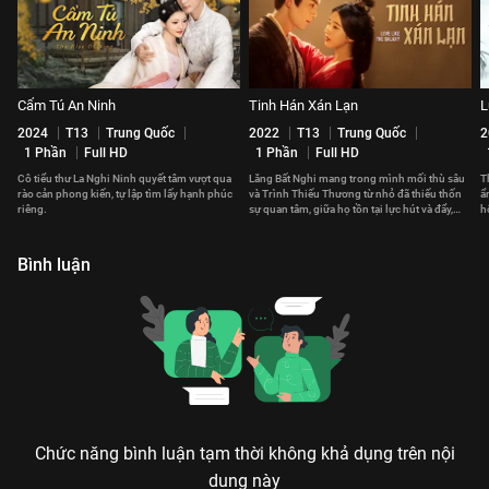
Cẩm Tú An Ninh
Tinh Hán Xán Lạn
L
2024
T13
Trung Quốc
2022
T13
Trung Quốc
2
1 Phần
Full HD
1 Phần
Full HD
Cô tiểu thư La Nghi Ninh quyết tâm vượt qua
Lăng Bất Nghi mang trong mình mối thù sâu
T
rào cản phong kiến, tự lập tìm lấy hạnh phúc
và Trình Thiếu Thương từ nhỏ đã thiếu thốn
ẩ
riêng.
sự quan tâm, giữa họ tồn tại lực hút và đẩy,
h
ràng buộc lẫn nhau.
Bình luận
Chức năng bình luận tạm thời không khả dụng trên nội
dung này