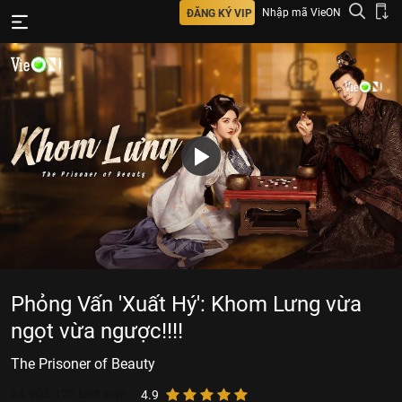
Nhập mã VieON
ĐĂNG KÝ VIP
Phỏng Vấn 'Xuất Hý': Khom Lưng vừa
ngọt vừa ngược!!!!
The Prisoner of Beauty
24.905.122
lượt xem
4.9