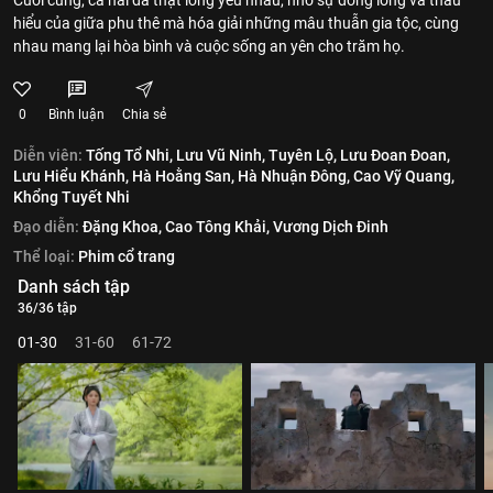
Cuối cùng, cả hai đã thật lòng yêu nhau, nhờ sự đồng lòng và thấu
hiểu của giữa phu thê mà hóa giải những mâu thuẫn gia tộc, cùng
nhau mang lại hòa bình và cuộc sống an yên cho trăm họ.
0
Bình luận
Chia sẻ
Diễn viên:
Tống Tổ Nhi,
Lưu Vũ Ninh,
Tuyên Lộ,
Lưu Đoan Đoan,
Lưu Hiểu Khánh,
Hà Hoằng San,
Hà Nhuận Đông,
Cao Vỹ Quang,
Khổng Tuyết Nhi
Đạo diễn:
Đặng Khoa,
Cao Tông Khải,
Vương Dịch Đinh
Thể loại:
Phim cổ trang
Danh sách tập
36/36 tập
01-30
31-60
61-72