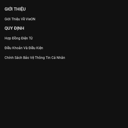
GIỚI THIỆU
Giới Thiệu Về VieON
QUY ĐỊNH
Hợp Đồng Điện Tử
Điều Khoản Và Điều Kiện
Chính Sách Bảo Vệ Thông Tin Cá Nhân
Chính Sách Bảo Vệ Người Tiêu Dùng Dễ Bị Tổn Thương
Thỏa Thuận Sử Dụng Dịch Vụ Mạng Xã Hội
THÔNG TIN
Thông Báo
Trung Tâm Hỗ Trợ
Liên Hệ
Góp Ý