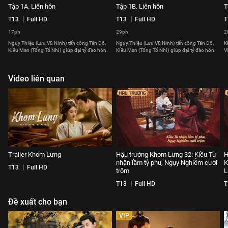
Tập 1A. Liên hôn
Tập 1B. Liên hôn
T
T13
Full HD
T13
Full HD
T
17ph
29ph
2
Ngụy Thiệu (Lưu Vũ Ninh) tấn công Tân Đô,
Ngụy Thiệu (Lưu Vũ Ninh) tấn công Tân Đô,
K
Kiều Man (Tống Tổ Nhi) giúp đại tỷ đào hôn.
Kiều Man (Tống Tổ Nhi) giúp đại tỷ đào hôn.
V
Video liên quan
Trailer Khom Lưng
Hậu trường Khom Lưng 32: Kiều Từ
H
nhận lầm tỷ phu, Ngụy Nghiễm cười
K
T13
Full HD
trộm
L
T13
Full HD
T
Đề xuất cho bạn
VIP