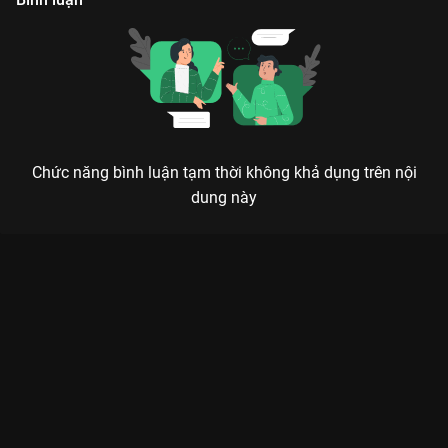
Chức năng bình luận tạm thời không khả dụng trên nội
dung này
HÀNG XÓM LẮM CHIÊU MÙA 3: ĐẠI CHIẾN NHAU TRONG
TIẾNG CƯỜI SẢNG KHOÁI
Láng giềng gần không bằng... hàng xóm hay cà khịa nhưng đầy nghĩa tình trong show
hài quốc dân.
Quay trở lại với mùa 3,
Hàng Xóm Lắm Chiêu
tiếp tục khẳng
định vị thế là một trong những TV show hài hước và gần gũi
nhất với khán giả Việt Nam. Không còn là những kịch bản khô
khan, chương trình mang đến một không gian giải trí đúng
nghĩa, nơi những tình huống dở khóc dở cười giữa các hộ cư