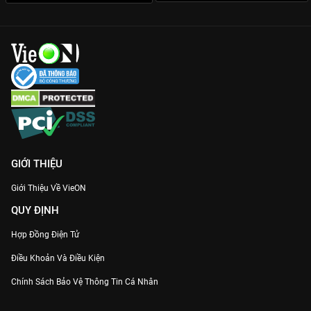
việc căng thẳng, hãy truy cập ngay VieON để xem trọn bộ
Hàng
Xóm Lắm Chiêu Mùa 3
bản Full HD với chất lượng âm thanh,
hình ảnh sắc nét nhất.
GIỚI THIỆU
Giới Thiệu Về VieON
QUY ĐỊNH
Hợp Đồng Điện Tử
Điều Khoản Và Điều Kiện
Chính Sách Bảo Vệ Thông Tin Cá Nhân
Chính Sách Bảo Vệ Người Tiêu Dùng Dễ Bị Tổn Thương