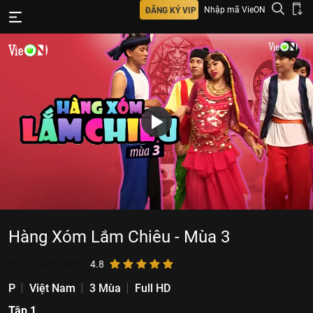
Nhập mã VieON
ĐĂNG KÝ VIP
Hàng Xóm Lắm Chiêu - Mùa 3
29.171
lượt xem
4.8
P
Việt Nam
3 Mùa
Full HD
Tập 1