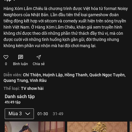
Hàng Xóm Lắm Chiêu là chương trình được Việt hóa từ format Noisy
Neighbors của Nhật Bản. Lần đầu tiên thể loại gameshow đoán
tiếng động kết hợp với sitcom và comedy xuất hiện trên sóng truyền
hình Việt Nam. Ở Hàng Xóm Lắm Chiêu, khán giả xem truyền hình
không chỉ được theo dõi những phần thử thách đầy thú vị, mà còn
được cười với những tình huống kịch gần gũi, đời thường nhưng
không kém phần vui nhộn mà hai đội chơi mang lại.
0
Bình luận
Chia sẻ
Diễn viên:
Chí Thiện,
Huỳnh Lập,
Hồng Thanh,
Quách Ngọc Tuyên,
Quang Trung,
Vinh Râu
Thể loại:
TV show hài
Danh sách tập
49/49 tập
Mùa 3
01-30
31-49