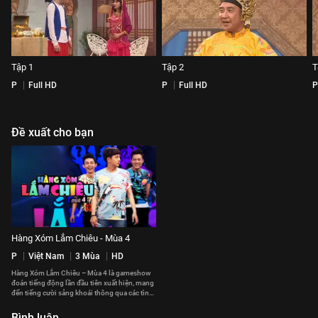
Tập 1
Tập 2
T
P
Full HD
P
Full HD
P
Đề xuất cho bạn
Hàng Xóm Lắm Chiêu - Mùa 4
P
Việt Nam
3 Mùa
HD
Hàng Xóm Lắm Chiêu – Mùa 4 là gameshow
đoán tiếng động lần đầu tiên xuất hiện, mang
đến tiếng cười sảng khoái thông qua các tình
huống hài hước
Bình luận