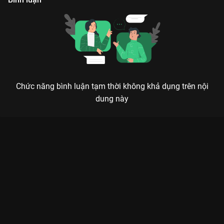
Chức năng bình luận tạm thời không khả dụng trên nội
dung này
Xem Tập 25 Hàng Xóm Lắm Chiêu - Mùa 3 - 49 Tập của Việt
Nam có sự tham gia của . Thuộc thể loại: TV show