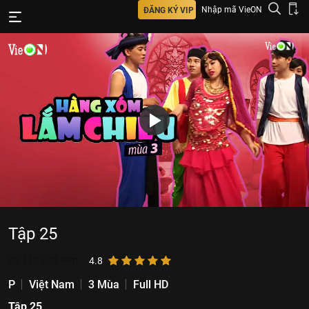
Nhập mã VieON
ĐĂNG KÝ VIP
Tập 25
29.118
lượt xem
4.8
P
Việt Nam
3 Mùa
Full HD
Tập 25