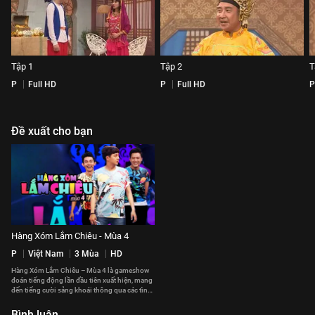
Tập 1
Tập 2
T
P
Full HD
P
Full HD
P
Đề xuất cho bạn
Hàng Xóm Lắm Chiêu - Mùa 4
P
Việt Nam
3 Mùa
HD
Hàng Xóm Lắm Chiêu – Mùa 4 là gameshow
đoán tiếng động lần đầu tiên xuất hiện, mang
đến tiếng cười sảng khoái thông qua các tình
huống hài hước
Bình luận