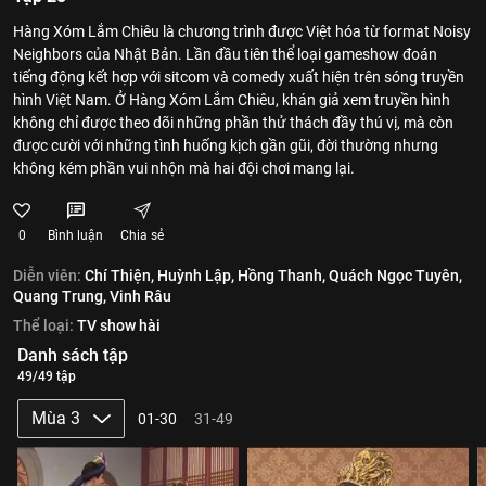
Hàng Xóm Lắm Chiêu là chương trình được Việt hóa từ format Noisy
Neighbors của Nhật Bản. Lần đầu tiên thể loại gameshow đoán
tiếng động kết hợp với sitcom và comedy xuất hiện trên sóng truyền
hình Việt Nam. Ở Hàng Xóm Lắm Chiêu, khán giả xem truyền hình
không chỉ được theo dõi những phần thử thách đầy thú vị, mà còn
được cười với những tình huống kịch gần gũi, đời thường nhưng
không kém phần vui nhộn mà hai đội chơi mang lại.
0
Bình luận
Chia sẻ
Diễn viên:
Chí Thiện,
Huỳnh Lập,
Hồng Thanh,
Quách Ngọc Tuyên,
Quang Trung,
Vinh Râu
Thể loại:
TV show hài
Danh sách tập
49/49 tập
Mùa 3
01-30
31-49