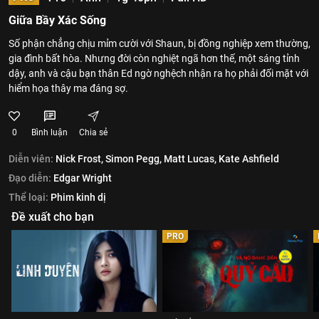
Giữa Bầy Xác Sống
Số phận chẳng chịu mỉm cười với Shaun, bị đồng nghiệp xem thường,
gia đình bất hòa. Nhưng đời còn nghiệt ngã hơn thế, một sáng tỉnh
dậy, anh và cậu bạn thân Ed ngờ nghệch nhận ra họ phải đối mặt với
hiểm họa thây ma đáng sợ.
0
Bình luận
Chia sẻ
Diễn viên:
Nick Frost,
Simon Pegg,
Matt Lucas,
Kate Ashfield
Đạo diễn:
Edgar Wright
Thể loại:
Phim kinh dị
Đề xuất cho bạn
PRO