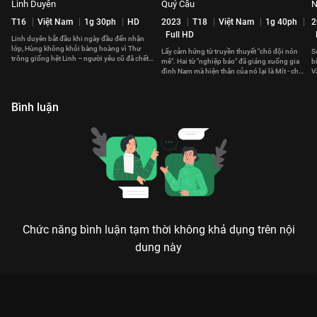
Linh Duyên
Quỷ Cẩu
N
T16
Việt Nam
1g 30ph
HD
2023
T18
Việt Nam
1g 40ph
2
Full HD
Linh duyên bắt đầu khi ngày đầu đến nhận
lớp, Hùng không khỏi bàng hoàng vì Thư
Lấy cảm hứng từ truyền thuyết "chó đội nón
S
trông giống hệt Linh – người yêu cũ đã chết
mê". Hai từ "nghiệp báo" đã giáng xuống gia
b
của anh cách đây 15 năm.
đình Nam mà hiện thân của nó lại là Mít - chú
V
chó của nhà anh.
k
Bình luận
Chức năng bình luận tạm thời không khả dụng trên nội
dung này
Xem Giữa Bầy Xác Sống của Châu Âu có sự tham gia của
Simon Pegg, Matt Lucas, Nick Frost, Kate Ashfield. Thuộc thể
loại: Phim lẻ