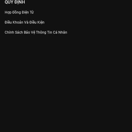
QUY ĐỊNH
Hợp Đồng Điện Tử
Điều Khoản Và Điều Kiện
Chính Sách Bảo Vệ Thông Tin Cá Nhân
Chính Sách Bảo Vệ Người Tiêu Dùng Dễ Bị Tổn Thương
Thỏa Thuận Sử Dụng Dịch Vụ Mạng Xã Hội
THÔNG TIN
Thông Báo
Trung Tâm Hỗ Trợ
Liên Hệ
Góp Ý
Công ty Cổ phần VieON - Địa chỉ: Tầng 5, 222 Pasteur, Phường Xuân Hòa,
Thành phố Hồ Chí Minh