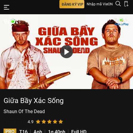
Nhập mã VieON
ĐĂNG KÝ VIP
Giữa Bầy Xác Sống
Shaun Of The Dead
5
lượt xem
4.9
PRO
T16
Anh
1g 40ph
Full HD