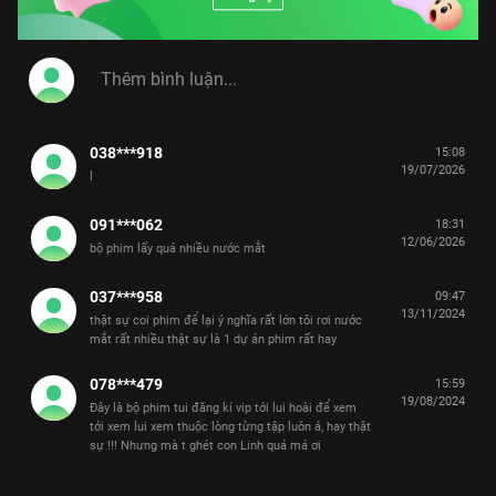
038***918
15:08
19/07/2026
l
091***062
18:31
12/06/2026
bộ phim lấy quá nhiều nước mắt
037***958
09:47
13/11/2024
thật sự coi phim để lại ý nghĩa rất lớn tôi rơi nước
mắt rất nhiều thật sự là 1 dự án phim rất hay
078***479
15:59
19/08/2024
Đây là bộ phim tui đăng kí vip tới lui hoài để xem
tới xem lui xem thuộc lòng từng tập luôn á, hay thật
sự !!! Nhưng mà t ghét con Linh quá má ơi