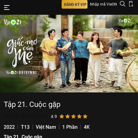
Nhập mã VieON
ĐĂNG KÝ VIP
Tập 21. Cuộc gặp
159.692.414
lượt xem
4.9
2022
T13
Việt Nam
1 Phần
4K
Tập 21. Cuộc gặp