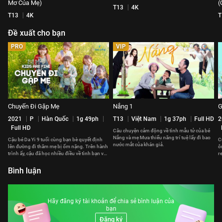
Mơ Của Mẹ)
(
T13
4K
T13
4K
T
Đề xuất cho bạn
PRO
VIP
Chuyến Đi Gặp Mẹ
Nắng 1
G
2021
P
Hàn Quốc
1g 49ph
T13
Việt Nam
1g 37ph
Full HD
2
Full HD
Câu chuyện cảm động về tình mẫu tử của bé
Nắng và mẹ Mưa thiểu năng trí tuệ lấy đi bao
Cậu bé Da Yi 9 tuổi cùng bạn bè quyết định
C
nước mắt của khán giả.
lên đường đi thăm mẹ bị ốm nặng. Trên hành
ô
trình ấy, cậu đã học nhiều điều về tình bạn và
r
lòng can đảm.
đ
Bình luận
Hãy đăng ký tài khoản để chia sẻ bình luận của
bạn
Đăng ký