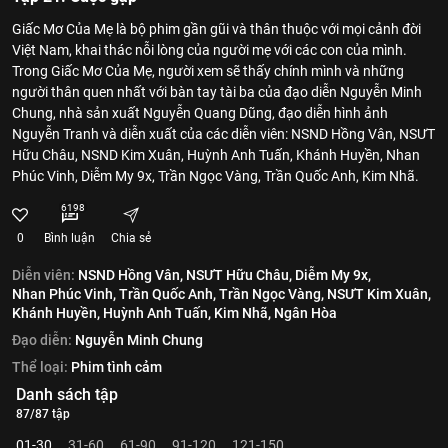
Giấc Mơ Của Mẹ là bộ phim gần gũi và thân thuộc với mọi cảnh đời
Việt Nam, khai thác nỗi lòng của người mẹ với các con của mình.
Trong Giấc Mơ Của Mẹ, người xem sẽ thấy chính mình và những
người thân quen nhất với bàn tay tài ba của đạo diễn Nguyễn Minh
Chung, nhà sản xuất Nguyễn Quang Dũng, đạo diễn hình ảnh
Nguyễn Tranh và diễn xuất của các diễn viên: NSND Hồng Vân, NSƯT
Hữu Châu, NSND Kim Xuân, Huỳnh Anh Tuấn, Khánh Huyền, Nhan
Phúc Vinh, Diễm My 9x, Trần Ngọc Vàng, Trần Quốc Anh, Kim Nhã.
6198
0
Bình luận
Chia sẻ
Diễn viên:
NSND Hồng Vân,
NSƯT Hữu Châu,
Diễm My 9x,
Nhan Phúc Vinh,
Trần Quốc Anh,
Trần Ngọc Vàng,
NSƯT Kim Xuân,
Khánh Huyền,
Huỳnh Anh Tuấn,
Kim Nhã,
Ngân Hòa
Đạo diễn:
Nguyễn Minh Chung
Thể loại:
Phim tình cảm
Danh sách tập
87/87 tập
01-30
31-60
61-90
91-120
121-150