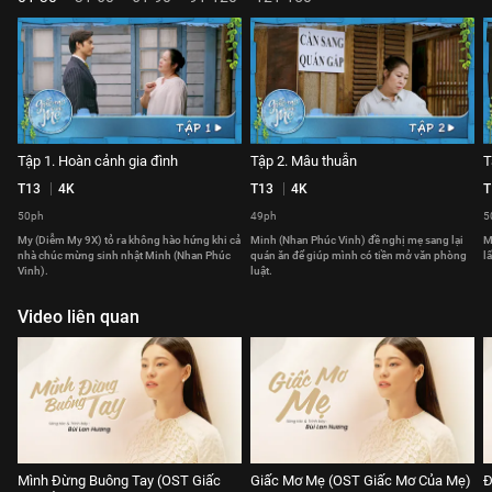
Tập 1. Hoàn cảnh gia đình
Tập 2. Mâu thuẫn
T
T13
4K
T13
4K
T
50ph
49ph
5
My (Diễm My 9X) tỏ ra không hào hứng khi cả
Minh (Nhan Phúc Vinh) đề nghị mẹ sang lại
M
nhà chúc mừng sinh nhật Minh (Nhan Phúc
quán ăn để giúp mình có tiền mở văn phòng
l
Vinh).
luật.
Video liên quan
Mình Đừng Buông Tay (OST Giấc
Giấc Mơ Mẹ (OST Giấc Mơ Của Mẹ)
Đ