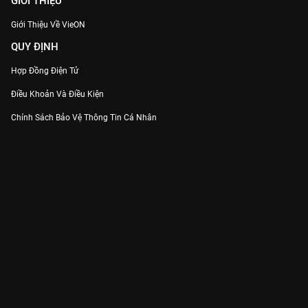
GIỚI THIỆU
Giới Thiệu Về VieON
QUY ĐỊNH
Hợp Đồng Điện Tử
Điều Khoản Và Điều Kiện
Chính Sách Bảo Vệ Thông Tin Cá Nhân
Chính Sách Bảo Vệ Người Tiêu Dùng Dễ Bị Tổn Thương
Thỏa Thuận Sử Dụng Dịch Vụ Mạng Xã Hội
THÔNG TIN
Thông Báo
Trung Tâm Hỗ Trợ
Liên Hệ
Góp Ý