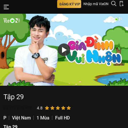
Nhập mã VieON
ĐĂNG KÝ VIP
Tập 29
84.757
lượt xem
4.8
P
Việt Nam
1 Mùa
Full HD
Tập 29