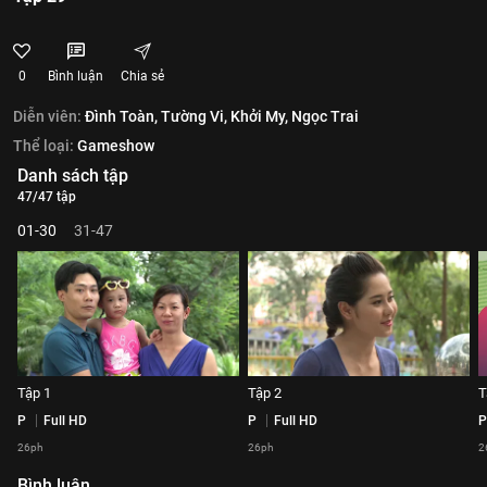
0
Bình luận
Chia sẻ
Diễn viên:
Đình Toàn,
Tường Vi,
Khởi My,
Ngọc Trai
Thể loại:
Gameshow
Danh sách tập
47/47 tập
01-30
31-47
Tập 1
Tập 2
T
P
Full HD
P
Full HD
P
26ph
26ph
2
Bình luận