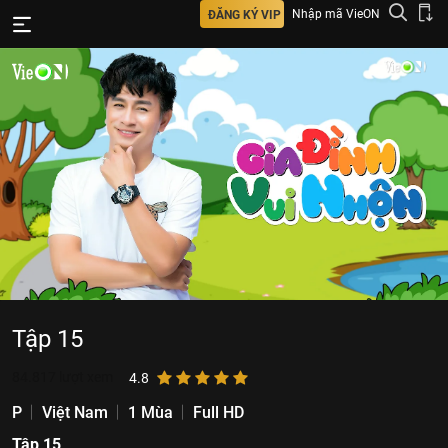
Nhập mã VieON
ĐĂNG KÝ VIP
Tập 15
84.817
lượt xem
4.8
P
Việt Nam
1 Mùa
Full HD
Tập 15