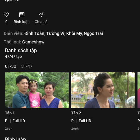
0
Bình luận
Chia sẻ
Diễn viên:
Đình Toàn,
Tường Vi,
Khởi My,
Ngọc Trai
Thể loại:
Gameshow
Danh sách tập
47/47 tập
01-30
31-47
Tập 1
Tập 2
T
P
Full HD
P
Full HD
P
26ph
26ph
2
Bình luận