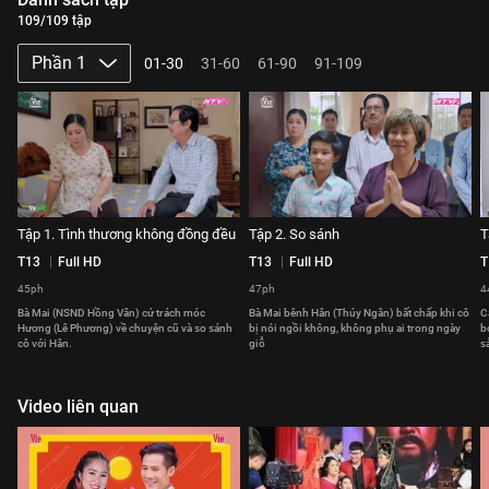
109/109 tập
Phần 1
01-30
31-60
61-90
91-109
Tập 1. Tình thương không đồng đều
Tập 2. So sánh
T
T13
Full HD
T13
Full HD
T
45ph
47ph
4
Bà Mai (NSND Hồng Vân) cứ trách móc
Bà Mai bênh Hân (Thúy Ngân) bất chấp khi cô
C
Hương (Lê Phương) về chuyện cũ và so sánh
bị nói ngồi không, không phụ ai trong ngày
b
cô với Hân.
giỗ
s
Video liên quan