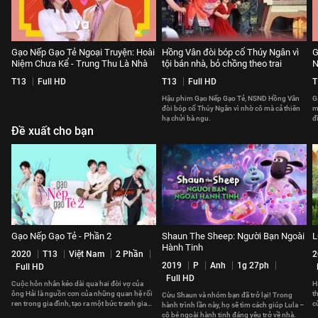
Gạo Nếp Gạo Tẻ Ngoại Truyện: Hoài
Hồng Vân đòi bóp cổ Thúy Ngân vì
G
Niệm Chưa Kể - Trung Thu Là Nhà
tội bán nhà, bỏ chồng theo trai
N
T13
Full HD
T13
Full HD
T
Hậu phim Gạo Nếp Gạo Tẻ, NSND Hồng Vân
G
đòi bóp cổ Thúy Ngân vì nhờ cô mà cả thiên
m
hạ chửi bà ngu.
đ
Đề xuất cho bạn
l
Gạo Nếp Gạo Tẻ - Phần 2
Shaun The Sheep: Người Bạn Ngoài
L
Hành Tinh
2020
T13
Việt Nam
2 Phần
2
2019
P
Anh
1g 27ph
Full HD
Full HD
Cuộc hôn nhân kéo dài qua hai đời vợ của
H
ông Hải là nguồn cơn của những quan hệ rối
t
Cừu Shaun và nhóm bạn đã trở lại! Trong
ren trong gia đình, tạo ra một bức tranh gia
c
hành trình lần này, họ sẽ tìm cách giúp Lula –
đình đầy sóng gió.
b
cô bé ngoài hành tinh đáng yêu trở về nhà.