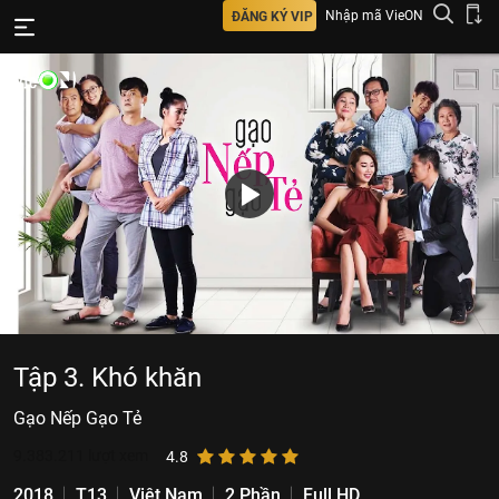
Nhập mã VieON
ĐĂNG KÝ VIP
Tập 3. Khó khăn
Gạo Nếp Gạo Tẻ
9.383.211
lượt xem
4.8
2018
T13
Việt Nam
2 Phần
Full HD