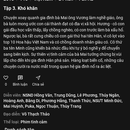
Tập 3. Khó khăn
Chuyện xoay quanh gia đình bà Mai ông Vương làm nghề giáo, ông
bà luôn mong ước con cái thành đạt có địa vị xã hội. Hương - cô con
gái đầu học vấn thấp, lấy chồng nghèo, có con trước làm bà xấu hổ.
Ngược lại, bà rất cưng chiều cô con gái thứ hai tên Hân, vì cô lọt vào
top 10 Hoa hậu Việt Nam và có chồng doanh nhân giàu có. Cô thứ
ba tên Minh cũng khiến bà nhức đầu khi tự ý bỏ nghề y để chuyển
sang biên kịch. Sự thiên vị tình cảm của bà Mai tưởng chừng bị vùi
lấp cho đến khi gia đình Hân phá sản. Hàng loạt biến cố, những câu
chuyện cười ra nước mắt trong quan hệ gia đình nổ ra ác liệt.
0
Bình luận
Chia sẻ
Diễn viên:
NSND Hồng Vân,
Trung Dũng,
Lê Phương,
Thúy Ngân,
Hoàng Anh,
Băng Di,
Phương Hằng,
Thanh Thức,
NSƯT Minh Đức,
Mai Huỳnh,
Puka,
Ngọc Thuận,
Thùy Trang
Đạo diễn:
Võ Thạch Thảo
Thể loại:
Phim tình cảm
Danh sách tập