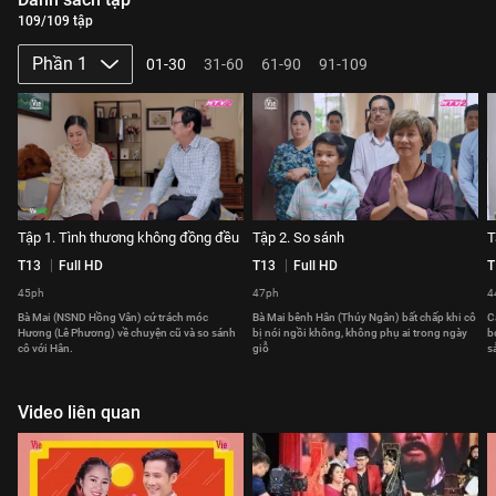
109/109 tập
Phần 1
01-30
31-60
61-90
91-109
Tập 1. Tình thương không đồng đều
Tập 2. So sánh
T
T13
Full HD
T13
Full HD
T
45ph
47ph
4
Bà Mai (NSND Hồng Vân) cứ trách móc
Bà Mai bênh Hân (Thúy Ngân) bất chấp khi cô
C
Hương (Lê Phương) về chuyện cũ và so sánh
bị nói ngồi không, không phụ ai trong ngày
b
cô với Hân.
giỗ
s
Video liên quan