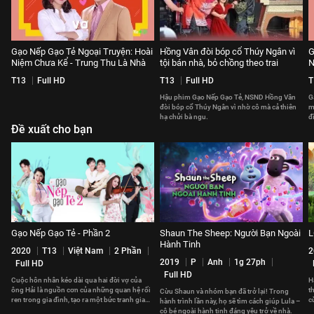
Gạo Nếp Gạo Tẻ Ngoại Truyện: Hoài
Hồng Vân đòi bóp cổ Thúy Ngân vì
G
Niệm Chưa Kể - Trung Thu Là Nhà
tội bán nhà, bỏ chồng theo trai
N
T13
Full HD
T13
Full HD
T
Hậu phim Gạo Nếp Gạo Tẻ, NSND Hồng Vân
G
đòi bóp cổ Thúy Ngân vì nhờ cô mà cả thiên
m
hạ chửi bà ngu.
đ
Đề xuất cho bạn
l
Gạo Nếp Gạo Tẻ - Phần 2
Shaun The Sheep: Người Bạn Ngoài
L
Hành Tinh
2020
T13
Việt Nam
2 Phần
2
2019
P
Anh
1g 27ph
Full HD
Full HD
Cuộc hôn nhân kéo dài qua hai đời vợ của
H
ông Hải là nguồn cơn của những quan hệ rối
t
Cừu Shaun và nhóm bạn đã trở lại! Trong
ren trong gia đình, tạo ra một bức tranh gia
c
hành trình lần này, họ sẽ tìm cách giúp Lula –
đình đầy sóng gió.
b
cô bé ngoài hành tinh đáng yêu trở về nhà.