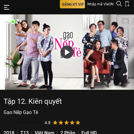
Nhập mã VieON
ĐĂNG KÝ VIP
Tập 12. Kiên quyết
Gạo Nếp Gạo Tẻ
9.377.830
lượt xem
4.8
2018
T13
Việt Nam
2 Phần
Full HD