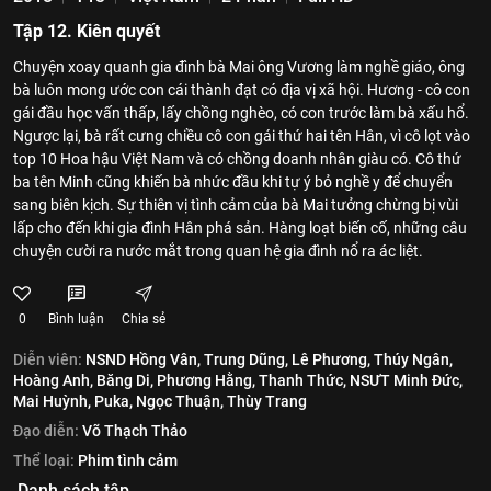
Tập 12. Kiên quyết
Chuyện xoay quanh gia đình bà Mai ông Vương làm nghề giáo, ông
bà luôn mong ước con cái thành đạt có địa vị xã hội. Hương - cô con
gái đầu học vấn thấp, lấy chồng nghèo, có con trước làm bà xấu hổ.
Ngược lại, bà rất cưng chiều cô con gái thứ hai tên Hân, vì cô lọt vào
top 10 Hoa hậu Việt Nam và có chồng doanh nhân giàu có. Cô thứ
ba tên Minh cũng khiến bà nhức đầu khi tự ý bỏ nghề y để chuyển
sang biên kịch. Sự thiên vị tình cảm của bà Mai tưởng chừng bị vùi
lấp cho đến khi gia đình Hân phá sản. Hàng loạt biến cố, những câu
chuyện cười ra nước mắt trong quan hệ gia đình nổ ra ác liệt.
0
Bình luận
Chia sẻ
Diễn viên:
NSND Hồng Vân,
Trung Dũng,
Lê Phương,
Thúy Ngân,
Hoàng Anh,
Băng Di,
Phương Hằng,
Thanh Thức,
NSƯT Minh Đức,
Mai Huỳnh,
Puka,
Ngọc Thuận,
Thùy Trang
Đạo diễn:
Võ Thạch Thảo
Thể loại:
Phim tình cảm
Danh sách tập