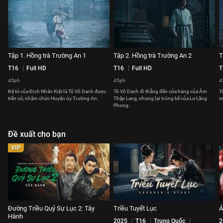
Tập 1. Hồng trà Trường An 1
Tập 2. Hồng trà Trường An 2
T
T16
Full HD
T16
Full HD
T
45ph
45ph
4
Đệ tử của Địch Nhân Kiệt là Tô Vô Danh được
Tô Vô Danh đi thẳng đến cửa hàng của Âm
T
tiến cử, nhậm chức Huyện úy Trường An.
Thập Lang, nhưng lại trúng kế của Lư Lăng
m
Phong.
Đề xuất cho bạn
VIP
Đường Triều Quỷ Sự Lục 2: Tây
Triều Tuyết Lục
Á
Hành
2025
T16
Trung Quốc
2