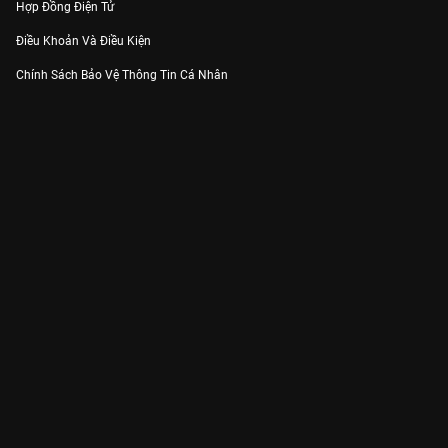
Hợp Đồng Điện Tử
Điều Khoản Và Điều Kiện
Chính Sách Bảo Vệ Thông Tin Cá Nhân
Chính Sách Bảo Vệ Người Tiêu Dùng Dễ Bị Tổn Thương
Thỏa Thuận Sử Dụng Dịch Vụ Mạng Xã Hội
THÔNG TIN
Thông Báo
Trung Tâm Hỗ Trợ
Liên Hệ
Góp Ý
Công ty Cổ phần VieON - Địa chỉ: Tầng 5, 222 Pasteur, Phường Xuân Hòa,
Thành phố Hồ Chí Minh
Email:
support@vieon.vn
| Hotline:
1800.599.920
(miễn phí)