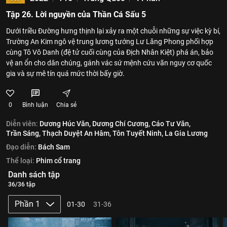
Tập 26. Lời nguyền của Thần Cá Sấu 5
Dưới triều Đường hưng thịnh lại xảy ra một chuỗi những sự việc kỳ bí,
Trường An Kim ngô vệ trung lương tướng Lư Lăng Phong phối hợp
cùng Tô Vô Danh (đệ tử cuối cùng của Địch Nhân Kiệt) phá án, bảo
vệ an ổn cho dân chúng, gánh vác sứ mệnh cứu vãn nguy cơ quốc
gia và sự mê tín quá mức thời bấy giờ.
0
Bình luận
Chia sẻ
Diễn viên:
Dương Húc Văn,
Dương Chí Cương,
Cáo Tư Văn,
Trần Sáng,
Thạch Duyệt An Hâm,
Tôn Tuyết Ninh,
La Gia Lương
Đạo diễn:
Bách Sam
Thể loại:
Phim cổ trang
Danh sách tập
36/36 tập
Phần 1
01-30
31-36