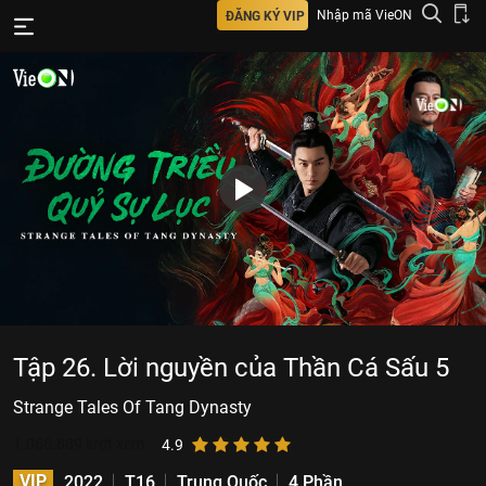
Nhập mã VieON
ĐĂNG KÝ VIP
Tập 26. Lời nguyền của Thần Cá Sấu 5
Strange Tales Of Tang Dynasty
1.066.889
lượt xem
4.9
VIP
2022
T16
Trung Quốc
4 Phần