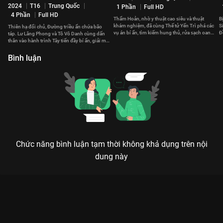
2024
T16
Trung Quốc
1 Phần
Full HD
4 Phần
Full HD
Thẩm Hoản, nhờ y thuật cao siêu và thuật
B
khám nghiệm, đã cùng Thế tử Yến Trì phá các
S
Thiên hạ đổi chủ, Đường triều ẩn chứa bão
vụ án bí ẩn, tìm kiếm hung thủ, rửa sạch oan
Đ
táp. Lư Lăng Phong và Tô Vô Danh cùng dấn
khuất cho cha.
n
thân vào hành trình Tây tiến đầy bí ẩn, giải mã
những vụ án kỳ dị.
Bình luận
Chức năng bình luận tạm thời không khả dụng trên nội
dung này
Xem Tập 26. Lời nguyền của Thần Cá Sấu 5 Đường Triều Quỷ
Sự Lục - 36 Tập của Trung Quốc có sự tham gia của . Thuộc
thể loại: Phim bộ