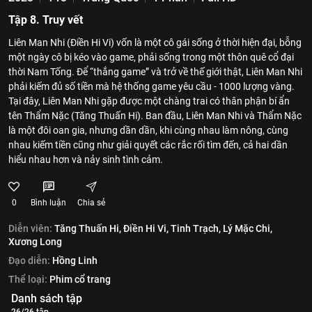
Tập 8. Truy vết
Liên Man Nhi (Điền Hi Vi) vốn là một cô gái sống ở thời hiện đại, bỗng
một ngày cô bị kéo vào game, phải sống trong một thôn quê cổ đại
thời Nam Tống. Để “thắng game” và trở về thế giới thật, Liên Man Nhi
phải kiếm đủ số tiền mà hệ thống game yêu cầu - 1000 lượng vàng.
Tại đây, Liên Man Nhi gặp được một chàng trai có thân phận bí ẩn
tên Thẩm Nặc (Tăng Thuấn Hi). Ban đầu, Liên Man Nhi và Thẩm Nặc
là một đôi oan gia, nhưng dần dần, khi cùng nhau làm nông, cùng
nhau kiếm tiền cũng như giải quyết các rắc rối tìm đến, cả hai dần
hiểu nhau hơn và nảy sinh tình cảm.
0
Bình luận
Chia sẻ
Diễn viên:
Tăng Thuấn Hi,
Điền Hi Vi,
Tinh Trạch,
Lý Mặc Chi,
Xương Long
Đạo diễn:
Hồng Linh
Thể loại:
Phim cổ trang
Danh sách tập