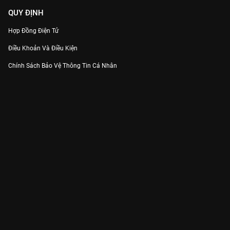
QUY ĐỊNH
Hợp Đồng Điện Tử
Điều Khoản Và Điều Kiện
Chính Sách Bảo Vệ Thông Tin Cá Nhân
Chính Sách Bảo Vệ Người Tiêu Dùng Dễ Bị Tổn Thương
Thỏa Thuận Sử Dụng Dịch Vụ Mạng Xã Hội
THÔNG TIN
Thông Báo
Trung Tâm Hỗ Trợ
Liên Hệ
Góp Ý
Công ty Cổ phần VieON - Địa chỉ: Tầng 5, 222 Pasteur, Phường Xuân Hòa,