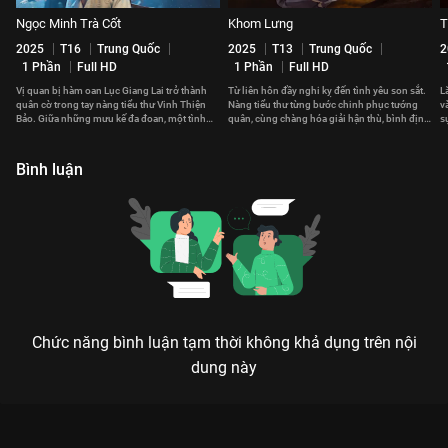
Ngọc Minh Trà Cốt
Khom Lưng
T
2025
T16
Trung Quốc
2025
T13
Trung Quốc
2
1 Phần
Full HD
1 Phần
Full HD
Vị quan bị hàm oan Lục Giang Lai trở thành
Từ liên hôn đầy nghi kỵ đến tình yêu son sắt.
L
quân cờ trong tay nàng tiểu thư Vinh Thiện
Nàng tiểu thư từng bước chinh phục tướng
v
Bảo. Giữa những mưu kế đa đoan, một tình
quân, cùng chàng hóa giải hận thù, bình định
s
yêu dần được nảy nở.
loạn thế.
r
Bình luận
Chức năng bình luận tạm thời không khả dụng trên nội
dung này
Xem Tập 8. Truy vết Điền Canh Kỷ - 26 Tập của Trung Quốc có
sự tham gia của . Thuộc thể loại: Phim bộ