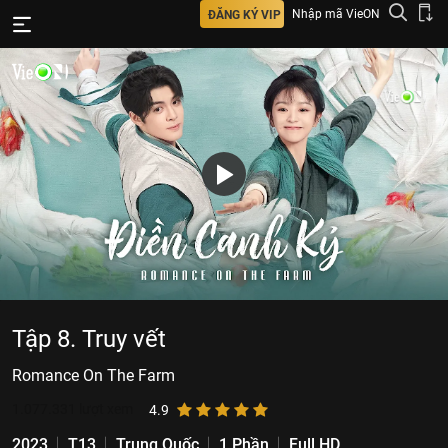
Nhập mã VieON
ĐĂNG KÝ VIP
Tập 8. Truy vết
Romance On The Farm
1.077.331
lượt xem
4.9
2023
T13
Trung Quốc
1 Phần
Full HD