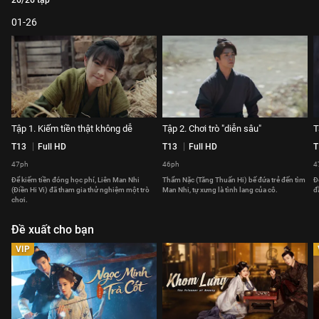
26/26 tập
01-26
Tập 1. Kiếm tiền thật không dễ
Tập 2. Chơi trò "diễn sâu"
T
T13
Full HD
T13
Full HD
T
47ph
46ph
4
Để kiếm tiền đóng học phí, Liên Man Nhi
Thẩm Nặc (Tăng Thuấn Hi) bế đứa trẻ đến tìm
Đ
(Điền Hi Vi) đã tham gia thử nghiệm một trò
Man Nhi, tự xưng là tình lang của cô.
đ
chơi.
Đề xuất cho bạn
VIP