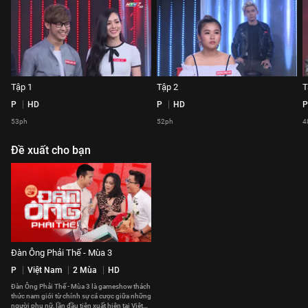
Tập 1
Tập 2
T
P
HD
P
HD
P
53ph
52ph
4
Đề xuất cho bạn
Đàn Ông Phải Thế - Mùa 3
P
Việt Nam
2 Mùa
HD
Đàn Ông Phải Thế - Mùa 3 là gameshow thách
thức nam giới từ chính sự cá cược giữa những
người phụ nữ, lần đầu tiên xuất hiện tại Việt