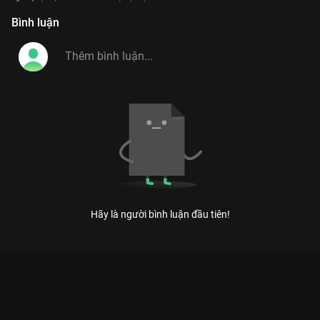
Nam
Bình luận
Hãy là người bình luận đầu tiên!
Xem Tập 13 Đàn Ông Phải Thế - Mùa 2 - 17 Tập của Việt Nam
có sự tham gia của . Thuộc thể loại: TV show