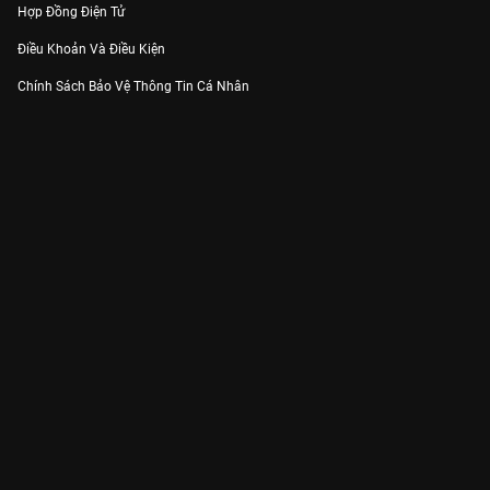
Hợp Đồng Điện Tử
Điều Khoản Và Điều Kiện
Chính Sách Bảo Vệ Thông Tin Cá Nhân
Chính Sách Bảo Vệ Người Tiêu Dùng Dễ Bị Tổn Thương
Thỏa Thuận Sử Dụng Dịch Vụ Mạng Xã Hội
THÔNG TIN
Thông Báo
Trung Tâm Hỗ Trợ
Liên Hệ
Góp Ý
Công ty Cổ phần VieON - Địa chỉ: Tầng 5, 222 Pasteur, Phường Xuân Hòa,
Thành phố Hồ Chí Minh
Email:
support@vieon.vn
| Hotline:
1800.599.920
(miễn phí)