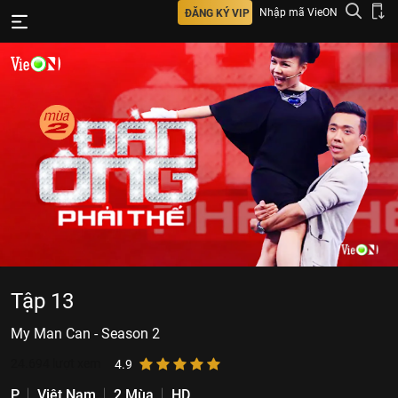
Nhập mã VieON
ĐĂNG KÝ VIP
Tập 13
My Man Can - Season 2
24.694
lượt xem
4.9
P
Việt Nam
2 Mùa
HD